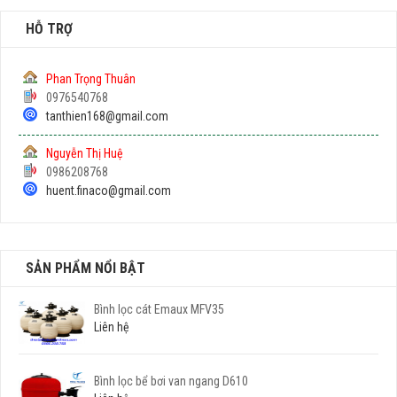
HỖ TRỢ
Phan Trọng Thuân
0976540768
tanthien168@gmail.com
Nguyễn Thị Huệ
0986208768
huent.finaco@gmail.com
SẢN PHẨM NỔI BẬT
Bình lọc cát Emaux MFV35
Liên hệ
Bình lọc bể bơi van ngang D610