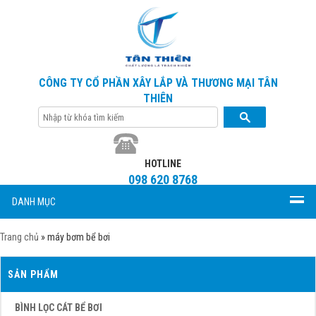
CÔNG TY CỔ PHẦN XÂY LẮP VÀ THƯƠNG MẠI TÂN
THIÊN
HOTLINE
098 620 8768
DANH MỤC
Trang chủ
»
máy bơm bể bơi
SẢN PHẨM
BÌNH LỌC CÁT BỂ BƠI