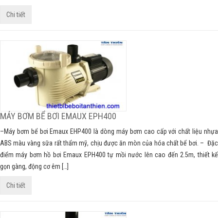
Chi tiết
MÁY BƠM BỂ BƠI EMAUX EPH400
–Máy bơm bể bơi Emaux EHP400 là dòng máy bơm cao cấp với chất liệu nhựa
ABS màu vàng sữa rất thẩm mỹ, chịu được ăn mòn của hóa chất bể bơi. – Đặc
điểm máy bơm hồ bơi Emaux EPH400 tự mồi nước lên cao đến 2.5m, thiết kế
gọn gàng, động cơ êm […]
Chi tiết