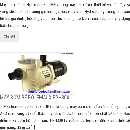
Máy bơm bể bơi Hydrostar 300 MKIV dòng máy bơm được thiết kế với nắp đậy và
vòng khóa cải tiến cùng giỏ lọc cực lớn, máy bơm Hydrostar lý tưởng cho các
bể bơi gia đình , biệt thự và bể bơi thương mại có kích thước lớn, các ứng dụng
tuần hoàn nước […]
Chi tiết
MÁY BƠM BỂ BƠI EMAUX EPH300
– Máy bơm bể bơi Emaux EHP300 là dòng máy bơm cao cấp với chất liệu nhựa
ABS màu vàng sữa rất thẩm mỹ, chịu được ăn mòn của hóa chất bể bơi. – Đặc
điểm máy bơm hồ bơi Emaux EPH300 tự mồi nước lên cao đến 2.5m, thiết kế
gọn gàng, động cơ […]