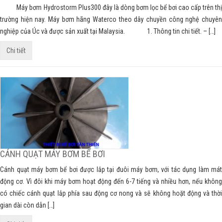
Máy bơm Hydrostorm Plus300 đây là dòng bơm lọc bể bơi cao cấp trên thị
trường hiện nay. Máy bơm hãng Waterco theo dây chuyền công nghệ chuyên
nghiệp của Úc và được sản xuất tại Malaysia. 1. Thông tin chi tiết. – […]
Chi tiết
CÁNH QUẠT MÁY BƠM BỂ BƠI
Cánh quạt máy bơm bể bơi được lắp tại đuôi máy bơm, với tác dụng làm mát
động cơ. Vì đôi khi máy bơm hoạt động đến 6-7 tiếng và nhiều hơn, nếu không
có chiếc cánh quạt lắp phía sau động cơ nong và sẽ không hoặt động và thời
gian dài còn dẫn […]