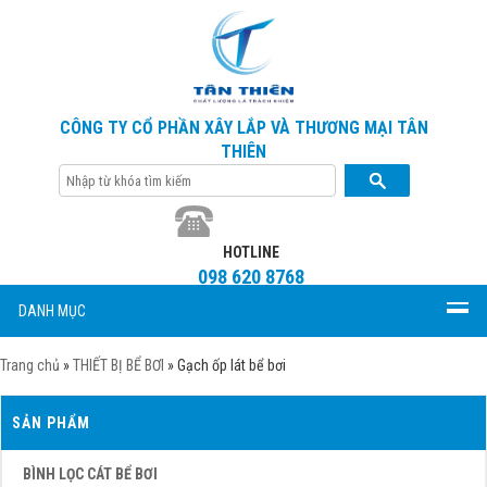
CÔNG TY CỔ PHẦN XÂY LẮP VÀ THƯƠNG MẠI TÂN
THIÊN
HOTLINE
098 620 8768
DANH MỤC
Trang chủ
»
THIẾT BỊ BỂ BƠI
»
Gạch ốp lát bể bơi
SẢN PHẨM
BÌNH LỌC CÁT BỂ BƠI