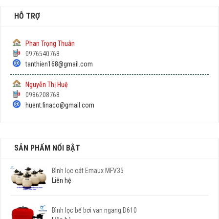
HỖ TRỢ
Phan Trọng Thuân
0976540768
tanthien168@gmail.com
Nguyễn Thị Huệ
0986208768
huent.finaco@gmail.com
SẢN PHẨM NỔI BẬT
Bình lọc cát Emaux MFV35
Liên hệ
Bình lọc bể bơi van ngang D610