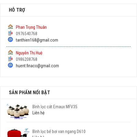
HỖ TRỢ
Phan Trọng Thuân
0976540768
tanthien168@gmail.com
Nguyễn Thị Huệ
0986208768
huent.finaco@gmail.com
SẢN PHẨM NỔI BẬT
Bình lọc cát Emaux MFV35
Liên hệ
Bình lọc bể bơi van ngang D610