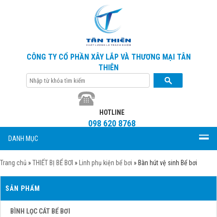
CÔNG TY CỔ PHẦN XÂY LẮP VÀ THƯƠNG MẠI TÂN
THIÊN
HOTLINE
098 620 8768
DANH MỤC
Trang chủ
»
THIẾT BỊ BỂ BƠI
»
Linh phụ kiện bể bơi
»
Bàn hút vệ sinh Bể bơi
SẢN PHẨM
BÌNH LỌC CÁT BỂ BƠI