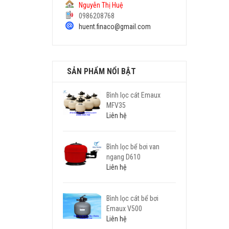
Nguyễn Thị Huệ
0986208768
huent.finaco@gmail.com
SẢN PHẨM NỔI BẬT
Bình lọc cát Emaux
MFV35
Liên hệ
Bình lọc bể bơi van
ngang D610
Liên hệ
Bình lọc cát bể bơi
Emaux V500
Liên hệ