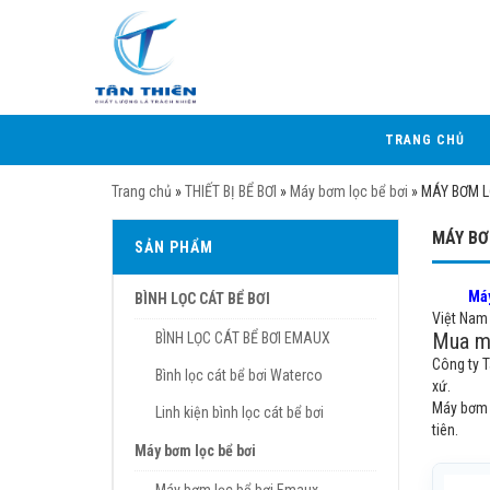
TRANG CHỦ
Trang chủ
»
THIẾT BỊ BỂ BƠI
»
Máy bơm lọc bể bơi
»
MÁY BƠM L
MÁY BƠ
SẢN PHẨM
Máy
BÌNH LỌC CÁT BỂ BƠI
Việt Nam 
Mua má
BÌNH LỌC CÁT BỂ BƠI EMAUX
Công ty 
Bình lọc cát bể bơi Waterco
xứ.
Máy bơm l
Linh kiện bình lọc cát bể bơi
tiên.
Máy bơm lọc bể bơi