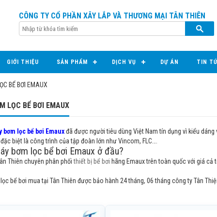
CÔNG TY CỔ PHẦN XÂY LẮP VÀ THƯƠNG MẠI TÂN THIÊN
GIỚI THIỆU
SẢN PHẨM
DỊCH VỤ
DỰ ÁN
TIN T
ỌC BỂ BƠI EMAUX
M LỌC BỂ BƠI EMAUX
 bơm lọc bể bơi Emaux
đã được người tiêu dùng Việt Nam tín dụng vì kiểu dáng v
đặc biệt là công trình của tập đoàn lớn như Vincom, FLC….
y bơm lọc bể bơi Emaux ở đầu?
Tân Thiên chuyên phân phối
thiết bị bể bơi
hãng Emaux trên toàn quốc với giá cả t
ọc bể bơi mua tại Tân Thiên được bảo hành 24 tháng, 06 tháng công ty Tân Thiện