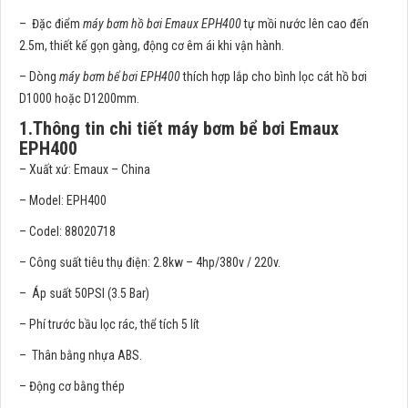
– Đặc điểm
máy bơm hồ bơi Emaux EPH400
tự mồi nước lên cao đến
2.5m, thiết kế gọn gàng, động cơ êm ái khi vận hành.
– Dòng
máy bơm bể bơi EPH400
thích hợp lắp cho bình lọc cát hồ bơi
D1000 hoặc D1200mm.
1.Thông tin chi tiết máy bơm bể bơi Emaux
EPH400
– Xuất xứ: Emaux – China
– Model: EPH400
– Codel: 88020718
– Công suất tiêu thụ điện: 2.8kw – 4hp/380v / 220v.
– Áp suất 50PSI (3.5 Bar)
– Phí trước bầu lọc rác, thể tích 5 lít
– Thân bằng nhựa ABS.
– Động cơ bằng thép