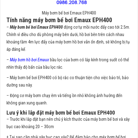
Máy bơm bể bơi Emaux EPH400
Tính năng máy bơm bể bơi Emaux EPH400
–
Máy bơm bể bơi Emaux EPH400
động cơ tự mồi nước đẩy cao tới 2.5m.
Chính vì điều cho dù phòng máy bên dưới, hồ bơi bên trên cách nhau
khoảng tầm 4m lực đẩy của máy bơm hồ bơi vẫn ổn định, sẽ không bị tụ
áp đáng kể.
–
Máy bơm hồ bơi Emaux
bầu lọc của bơm có lắp kính trong suốt có thể
nhìn thấy độ bẩn của bầu lọc rác.
– Máy bơm bể bơi EPH400 có bộ rắc co thuận tiện cho việc bảo trì, bảo
dưỡng sau này.
– Động cơ máy bơm chạy êm và tiếng ồn nhỏ không ảnh hưởng đến
không gian xung quanh.
Lưu ý khi lắp đặt máy bơm bể bơi Emaux EPH400
– Trước khi lắp đặt bạn nên chú ý kích thước của máy bơm bể bơi và xây
bục cao khoảng 20 – 30cm
+ Tại sao cần phải xây bục cao vậy? Để đảm bảo cho
máy bơm bể bơi