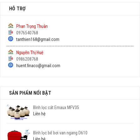
HỖ TRỢ
Phan Trọng Thuân
0976540768
tanthien168@gmail.com
Nguyễn Thị Huệ
0986208768
huent.finaco@gmail.com
SẢN PHẨM NỔI BẬT
Bình lọc cát Emaux MFV35
Liên hệ
Bình lọc bể bơi van ngang D610
Liên hệ