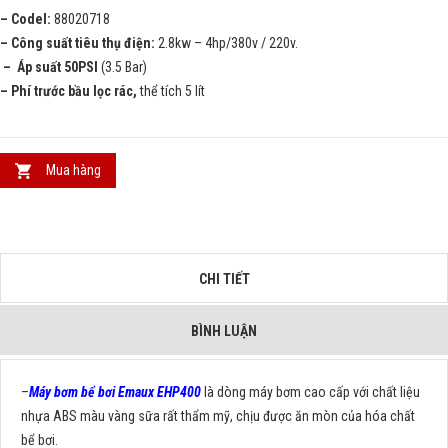
– Codel:
88020718
– Công suất tiêu thụ điện:
2.8kw – 4hp/380v / 220v.
– Áp suất 50PSI
(3.5 Bar)
– Phí trước bầu lọc rác,
thể tích 5 lít
Mua hàng
CHI TIẾT
BÌNH LUẬN
–
Máy bơm bể bơi Emaux EHP400
là dòng máy bơm cao cấp với chất liệu
nhựa ABS màu vàng sữa rất thẩm mỹ, chịu được ăn mòn của hóa chất
bể bơi.