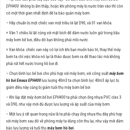
EPH400
không bị ẩm thấp, hoặc khi phòng máy bị nước tràn vào thì còn
có một thời gian nhất định để ta bảo quản máy bơm.
– Hãy chuẩn bị một chiếc van một triều lá lật D90, và 01 van khóa.
+ Vàn 1 chiều lá lật cùng với mặt bích để đảm nước luôn giữ trong bầu
máy bơm bể bơi, điều đó bạn không phải mồi nước.
+ Van khóa: chiếc van này có lợi ích khi bạn muốn bảo trì, thay thế máy
bơm ta chỉ việc khóa nó lại là tháo được bơm ra để thao tác mà không
phải rút hết nước trong hồ bơi đi.
– Chọn bình lọc bể bơi cho phù hợp với máy bơm, với công suất
máy bơm
hồ bơi Emaux EPH400
lưu lượng 40m3 ta chọn bình lọc 40m3 áp lực bị
giảm điều này cũng bị giảm tuổi thọ máy bơm bể bơi
– Khi lắp đặt
máy bơm bể bơi EPH400
ta phải chọn ống nhựa PVC clas 3
và D90, như vậy mới đủ được lưu lượng và áp suất của máy bơm.
– Một lưu ý rất quan trọng nữa là ta phải chạy ống nhựa thu đáy phù hợp
với máy bơm sau đó về phòng máy ta dùng côn thu lại, như vậy mới đảm
bảo lưu lượng và tuổi thọ
máy bơm hồ bơi
.