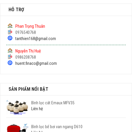
HỖ TRỢ
Phan Trọng Thuân
0976540768
tanthien168@gmail.com
Nguyễn Thị Huệ
0986208768
huent.finaco@gmail.com
SẢN PHẨM NỔI BẬT
Bình lọc cát Emaux MFV35
Liên hệ
Bình lọc bể bơi van ngang D610