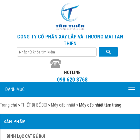
CÔNG TY CỔ PHẦN XÂY LẮP VÀ THƯƠNG MẠI TÂN
THIÊN
HOTLINE
098 620 8768
DANH MỤC
Trang chủ
»
THIẾT BỊ BỂ BƠI
»
Máy cấp nhiệt
»
Máy cấp nhiệt tắm tráng
SẢN PHẨM
BÌNH LỌC CÁT BỂ BƠI