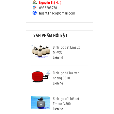
Nguyễn Thị Huệ
0986208768
huent.finaco@gmail.com
SẢN PHẨM NỔI BẬT
Bình lọc cát Emaux
MFV35
Liên hệ
Bình lọc bể bơi van
ngang D610
Liên hệ
Bình lọc cát bể bơi
Emaux V500
Liên hệ