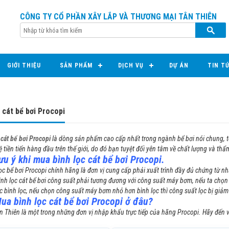
CÔNG TY CỔ PHẦN XÂY LẮP VÀ THƯƠNG MẠI TÂN THIÊN
GIỚI THIỆU
SẢN PHẨM
DỊCH VỤ
DỰ ÁN
TIN T
 cát bể bơi Procopi
 cát bể bơi Procopi
là dòng sản phẩm cao cấp nhất trong ngành bể bơi nói chung, 
 tiền tiến hàng đầu trên thế giới, do đó bạn tuyệt đối yên tâm về chất lượng và thẩ
u ý khi mua bình lọc cát bể bơi Procopi.
c bể bơi Procopi chính hãng là đơn vị cung cấp phải xuất trình đầy đủ chứng từ n
h lọc cát bể bơi công suất phải tương đương với công suất máy bơm, nếu ta chọn 
 bình lọc, nếu chọn công suất máy bơm nhỏ hơn bình lọc thì công suất lọc bị giảm 
ua bình lọc cát bể bơi Procopi ở đâu?
 là một trong những đơn vị nhập khẩu trực tiếp của hãng Procopi. Hãy đến với