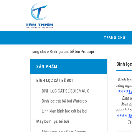
TRANG CHỦ
Trang chủ
»
Bình lọc cát bể bơi Procopi
Bình lọc
SẢN PHẨM
Bình lọc
BÌNH LỌC CÁT BỂ BƠI
công nghệ
****Lư
BÌNH LỌC CÁT BỂ BƠI EMAUX
– Bình lọ
Bình lọc cát bể bơi Waterco
– Mua bìn
nhanh học
Linh kiện bình lọc cát bể bơi
**** M
Máy bơm lọc bể bơi
Tân Thiên