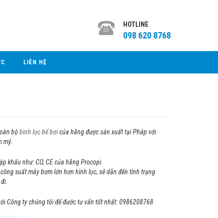
HOTLINE
098 620 8768
ỨC
LIÊN HỆ
toàn bộ
bình lọc bể bơi
của hãng được sản xuất tại Pháp với
m mỹ.
hập khẩu như: CO, CE của hãng Procopi.
công suất máy bơm lớn hơn hình lọc, sẽ dẫn đến tình trạng
đi.
 Công ty chúng tôi để đước tư vấn tốt nhất: 0986208768