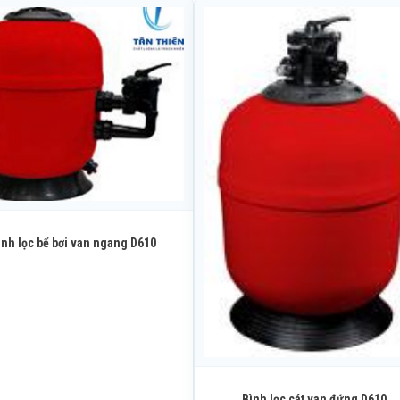
ình lọc bể bơi van ngang D610
Bình lọc cát van đứng D610