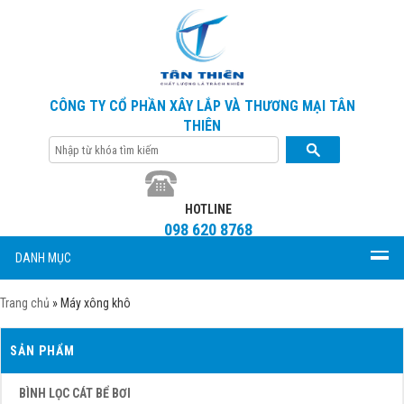
CÔNG TY CỔ PHẦN XÂY LẮP VÀ THƯƠNG MẠI TÂN
THIÊN
HOTLINE
098 620 8768
DANH MỤC
Trang chủ
»
Máy xông khô
SẢN PHẨM
BÌNH LỌC CÁT BỂ BƠI