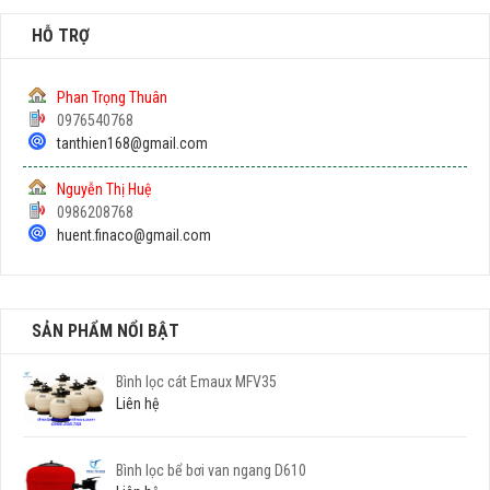
HỖ TRỢ
Phan Trọng Thuân
0976540768
tanthien168@gmail.com
Nguyễn Thị Huệ
0986208768
huent.finaco@gmail.com
SẢN PHẨM NỔI BẬT
Bình lọc cát Emaux MFV35
Liên hệ
Bình lọc bể bơi van ngang D610