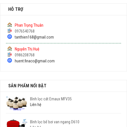
HỖ TRỢ
Phan Trọng Thuân
0976540768
tanthien168@gmail.com
Nguyễn Thị Huệ
0986208768
huent.finaco@gmail.com
SẢN PHẨM NỔI BẬT
Bình lọc cát Emaux MFV35
Liên hệ
Bình lọc bể bơi van ngang D610