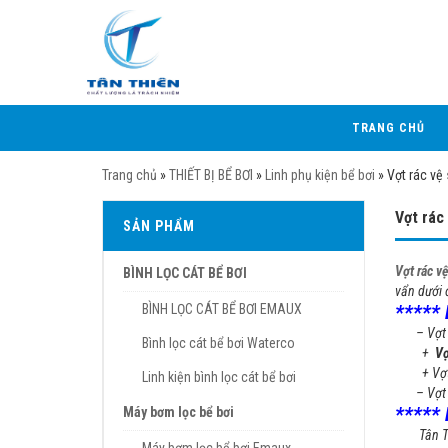
TRANG CHỦ
Trang chủ
»
THIẾT BỊ BỂ BƠI
»
Linh phụ kiện bể bơi
»
Vợt rác vệ 
Vợt rác 
SẢN PHẨM
Vợt rác vệ
BÌNH LỌC CÁT BỂ BƠI
vẩn dưới 
***** 
BÌNH LỌC CÁT BỂ BƠI EMAUX
– Vợt rác
Bình lọc cát bể bơi Waterco
+
Vợ
+ Vợt rác
Linh kiện bình lọc cát bể bơi
– Vợt rác
***** 
Máy bơm lọc bể bơi
Tân Thiê