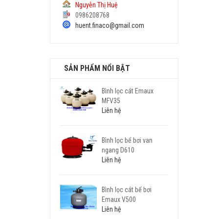
Nguyễn Thị Huệ
0986208768
huent.finaco@gmail.com
SẢN PHẨM NỔI BẬT
Bình lọc cát Emaux
MFV35
Liên hệ
Bình lọc bể bơi van
ngang D610
Liên hệ
Bình lọc cát bể bơi
Emaux V500
Liên hệ