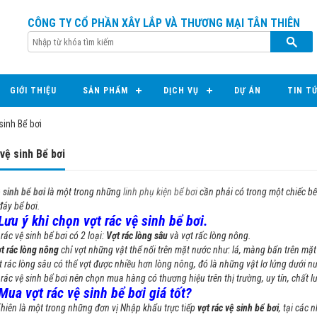
CÔNG TY CỔ PHẦN XÂY LẮP VÀ THƯƠNG MẠI TÂN THIÊN
GIỚI THIỆU
SẢN PHẨM
DỊCH VỤ
DỰ ÁN
TIN T
sinh Bể bơi
vệ sinh Bể bơi
 sinh bể bơi
là một trong những
linh phụ kiện bể bơi
cần phải có trong một chiếc bể
đáy bể bơi.
Lưu ý khi chọn vợt rác vệ sinh bể bơi.
 vệ sinh bể bơi có 2 loại:
Vợt rác lòng sâu
và vợt rấc lòng nông.
t rác lòng nông
chỉ vợt những vật thể nổi trên mặt nước như: lá, màng bẩn trên mặ
 lòng sâu có thể vợt được nhiều hơn lòng nông, đó là những vật lơ lửng dưới nư
 vệ sinh bể bơi nên chọn mua hàng có thương hiệu trên thị trường, uy tín, chất l
Mua vợt rác vệ sinh bể bơi giá tốt?
n là một trong những đơn vị Nhập khẩu trực tiếp
vợt rác vệ sinh bể bơi
, tại các 