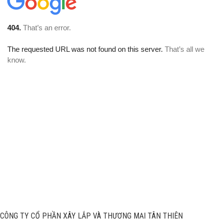
CÔNG TY CỔ PHẦN XÂY LẮP VÀ THƯƠNG MẠI TÂN THIÊN