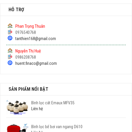
HỖ TRỢ
Phan Trọng Thuân
0976540768
tanthien168@gmail.com
Nguyễn Thị Huệ
0986208768
huent.finaco@gmail.com
SẢN PHẨM NỔI BẬT
Bình lọc cát Emaux MFV35
Liên hệ
Bình lọc bể bơi van ngang D610