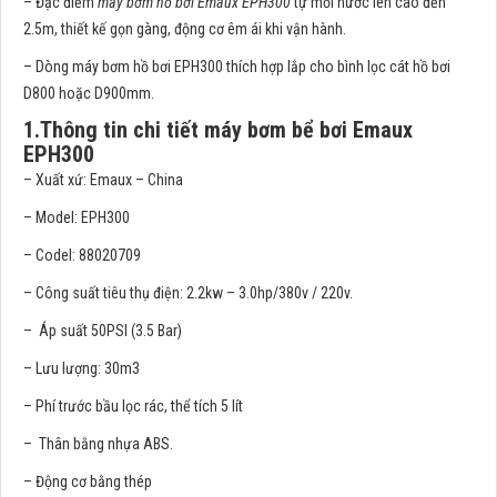
– Đặc điểm
máy bơm hồ bơi Emaux EPH300
tự mồi nước lên cao đến
2.5m, thiết kế gọn gàng, động cơ êm ái khi vận hành.
– Dòng máy bơm hồ bơi EPH300 thích hợp lắp cho bình lọc cát hồ bơi
D800 hoặc D900mm.
1.Thông tin chi tiết máy bơm bể bơi Emaux
EPH300
– Xuất xứ: Emaux – China
– Model: EPH300
– Codel: 88020709
– Công suất tiêu thụ điện: 2.2kw – 3.0hp/380v / 220v.
– Áp suất 50PSI (3.5 Bar)
– Lưu lượng: 30m3
– Phí trước bầu lọc rác, thể tích 5 lít
– Thân bằng nhựa ABS.
– Động cơ bằng thép