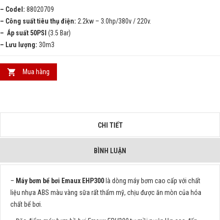
– Codel:
88020709
– Công suất tiêu thụ điện:
2.2kw – 3.0hp/380v / 220v.
– Áp suất 50PSI
(3.5 Bar)
– Lưu lượng:
30m3
Mua hàng
CHI TIẾT
BÌNH LUẬN
–
Máy bơm bể bơi Emaux EHP300
là dòng máy bơm cao cấp với chất
liệu nhựa ABS màu vàng sữa rất thẩm mỹ, chịu được ăn mòn của hóa
chất bể bơi.