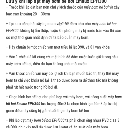
Lưu ý khi lắp đặt máy bơm bể bơi Emaux EPH300
– Trước khi lắp đặt bạn nên chú ý kích thước của
máy bơm bể bơi
và xây
bục cao khoảng 20 – 30cm
+ Tại sao cần phải xây bục cao vậy? Để đảm bảo cho
máy bơm bể bơi
EPH300
không bị ẩm thấp, hoặc khi phòng máy bị nước tràn vào thì còn
có một thời gian nhất định để ta bảo quản máy bơm.
– Hãy chuẩn bị một chiếc van một triều lá lật D90, và 01 van khóa.
+ Vàn 1 chiều lá lật cùng với mặt bích để đảm nước luôn giữ trong bầu
máy bơm bể bơi, điều đó bạn không phải mồi nước.
+ Van khóa: chiếc van này có lợi ích khi bạn muốn bảo trì, thay thế máy
bơm ta chỉ việc khóa nó lại là tháo được bơm ra để thao tác mà không
phải rút hết nước trong hồ bơi đi.
– Chọn bình lọc bể bơi cho phù hợp với máy bơm, với công suất
máy bơm
hồ bơi Emaux EPH300
lưu lượng 40m3 ta chọn bình lọc 40m3 áp lực bị
giảm điều này cũng bị giảm tuổi thọ máy bơm bể bơi
– Khi lắp đặt
máy bơm bể bơi EPH300
ta phải chọn ống nhựa PVC clas 3
và D90, như vậy mới đủ được lưu lượng và áp suất của máy bơm.