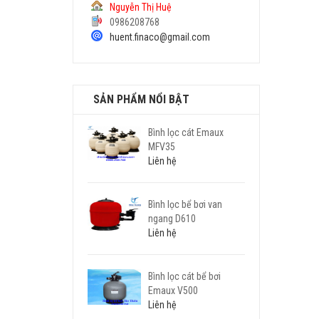
Nguyễn Thị Huệ
0986208768
huent.finaco@gmail.com
SẢN PHẨM NỔI BẬT
Bình lọc cát Emaux
MFV35
Liên hệ
Bình lọc bể bơi van
ngang D610
Liên hệ
Bình lọc cát bể bơi
Emaux V500
Liên hệ