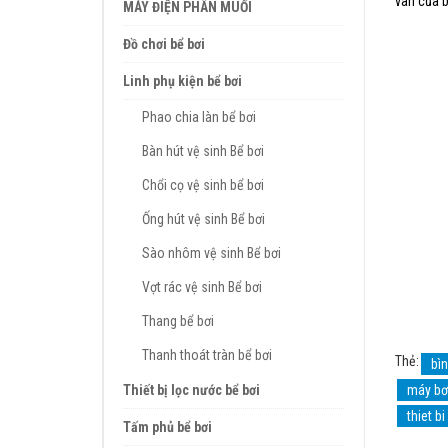
van của b
MÁY ĐIỆN PHÂN MUỐI
Đồ chơi bể bơi
Linh phụ kiện bể bơi
Phao chia làn bể bơi
Bàn hút vệ sinh Bể bơi
Chổi cọ vệ sinh bể bơi
Ống hút vệ sinh Bể bơi
Sào nhôm vệ sinh Bể bơi
Vợt rác vệ sinh Bể bơi
Thang bể bơi
Thanh thoát tràn bể bơi
Thẻ:
bìn
Thiết bị lọc nước bể bơi
máy bơ
thiet bi
Tấm phủ bể bơi