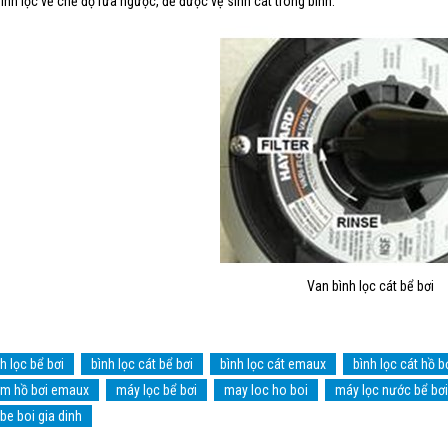
ình lọc về chế độ rửa ngược, để được vệ sinh cát trong bình.
Van bình lọc cát bể bơi
h lọc bể bơi
bình lọc cát bể bơi
bình lọc cát emaux
bình lọc cát hồ b
m hồ bơi emaux
máy lọc bể bơi
may loc ho boi
máy lọc nước bể bơi
 be boi gia dinh