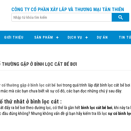
CÔNG TY CỔ PHẦN XÂY LẮP VÀ THƯƠNG MẠI TÂN THIÊN
GIỚI THIỆU
SẢN PHẨM
DỊCH VỤ
DỰ ÁN
TIN T
Ố THƯỜNG GẶP Ở BÌNH LỌC CÁT BỂ BƠI
 cố thường gặp ở bình lọc cát bể bơi
trong quá trình lắp đặt
bình lọc cát bể bơi
 mắc mà các bạn chưa biết về sự cố đó, các bạn đọc những chú ý sau đây:
ố thứ nhât ở bình lọc cát :
cát đẩy ra bể bơi theo đường lọc, có thể là gần hết
bình lọc cát bể bơi
, khi này t
 đầu đúng không? Nhưng không vấn đề gì bạn hãy kiểm tra lõi lọc
sự cố
bình lọ