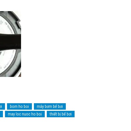
ơi
bom ho boi
máy bơm bể bơi
may loc nuoc ho boi
thiết bị bể bơi