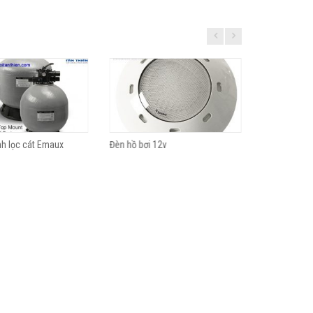
nh lọc cát Emaux
Đèn hồ bơi 12v
ĐÈN LED BỂ B