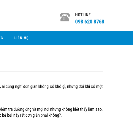
HOTLINE
098 620 8768
ỨC
LIÊN HỆ
, ai cũng nghĩ đơn gian không có khó gì, nhưng đôi khi có một
a kiểm tra đường ống và mọi nơi nhưng không biết thấy làm sao.
c bể bơi
này rất đơn giản phải không?.