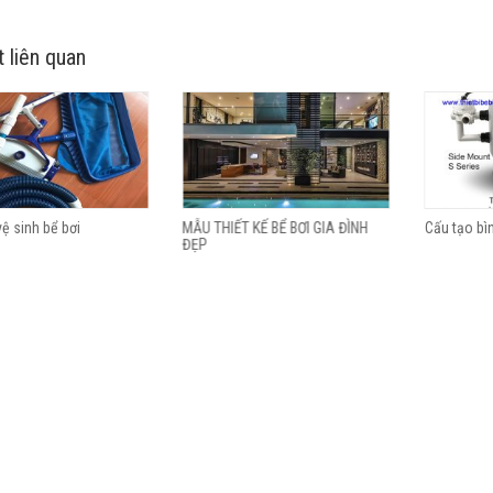
t liên quan
ệ sinh bể bơi
MẪU THIẾT KẾ BỂ BƠI GIA ĐÌNH
Cấu tạo bì
ĐẸP