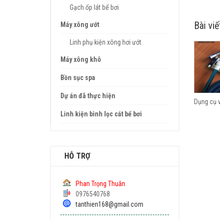
Gạch ốp lát bể bơi
Bài viế
Máy xông ướt
Linh phụ kiện xông hơi ướt
Máy xông khô
Bồn sục spa
Dự án đã thực hiện
bơi 12v
ĐÈN LED BỂ BƠI, HỒ BƠI
Dụng cụ v
Linh kiện bình lọc cát bể bơi
HỖ TRỢ
Phan Trọng Thuân
0976540768
tanthien168@gmail.com