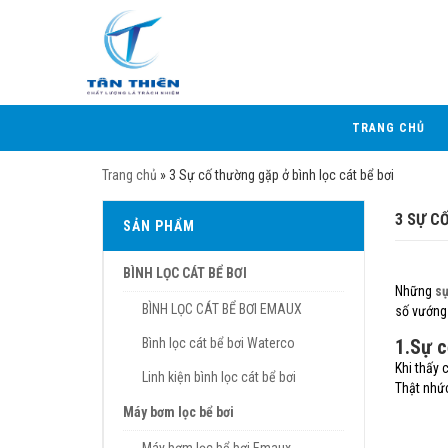
TRANG CHỦ
Trang chủ
»
3 Sự cố thường gặp ở bình lọc cát bể bơi
3 SỰ C
SẢN PHẨM
BÌNH LỌC CÁT BỂ BƠI
Những
sự
BÌNH LỌC CÁT BỂ BƠI EMAUX
số vướng
Bình lọc cát bể bơi Waterco
1.Sự c
Khi thấy 
Linh kiện bình lọc cát bể bơi
Thật nhức
Máy bơm lọc bể bơi