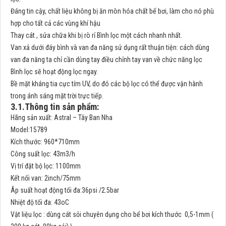
Đáng tin cậy, chất liệu không bị ăn mòn hóa chất bể bơi, làm cho nó phù
hợp cho tất cả các vùng khí hậu
Thay cát , sửa chữa khi bị rò rỉ Bình lọc một cách nhanh nhất.
Van xả dưới đáy bình và van đa năng sử dụng rất thuận tiện: cách dùng
van đa năng ta chỉ cần dùng tay điều chỉnh tay van về chức năng lọc
Bình lọc sẽ hoạt động lọc ngay.
Bề mặt kháng tia cực tím UV, do đó các bộ lọc có thể được vận hành
trong ánh sáng mặt trời trực tiếp.
3.1.Thông tin sản phẩm:
Hãng sản xuất: Astral – Tây Ban Nha
Model:15789
Kích thước: 960*710mm
Công suất lọc: 43m3/h
Vị trí đặt bộ lọc: 1100mm
Kết nối van: 2inch/75mm
Âp suất hoạt động tối đa:36psi /2.5bar
Nhiệt độ tối đa: 43oC
Vật liệu lọc : dùng cát sỏi chuyên dụng cho bể bơi kích thước 0,5-1mm (