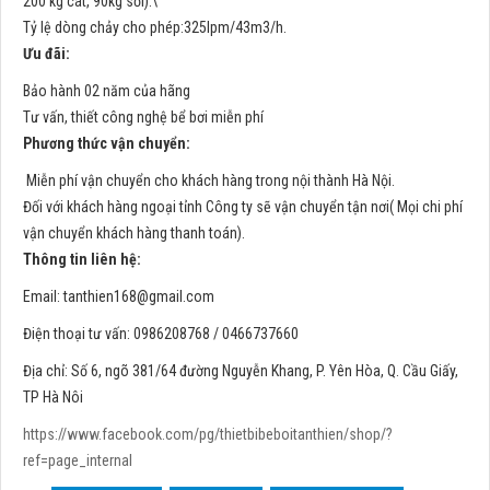
200 kg cát, 90kg sỏi).\
Tỷ lệ dòng chảy cho phép:325lpm/43m3/h.
Ưu đãi:
Bảo hành 02 năm của hãng
Tư vấn, thiết công nghệ bể bơi miễn phí
Phương thức vận chuyển:
Miễn phí vận chuyển cho khách hàng trong nội thành Hà Nội.
Đối với khách hàng ngoại tỉnh Công ty sẽ vận chuyển tận nơi( Mọi chi phí
vận chuyển khách hàng thanh toán).
Thông tin liên hệ:
Email:
tanthien168@gmail.com
Điện thoại tư vấn: 0986208768 / 0466737660
Địa chỉ: Số 6, ngõ 381/64 đường Nguyễn Khang, P. Yên Hòa, Q. Cầu Giấy,
TP Hà Nôi
https://www.facebook.com/pg/thietbibeboitanthien/shop/?
ref=page_internal