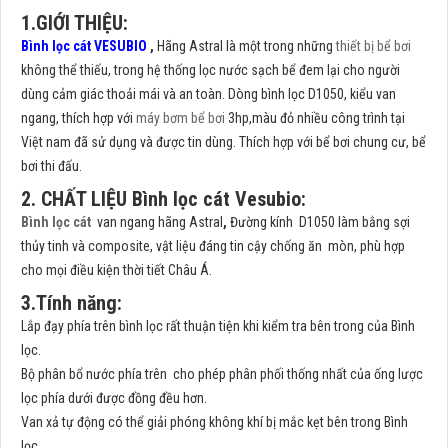
1.GIỚI THIỆU:
Bình lọc cát VESUBIO
,
Hãng Astral là một trong những
thiết bị bể bơi
không thể thiếu, trong hệ thống lọc nước sạch bể đem lại cho người
dùng cảm giác thoải mái và an toàn. Dòng bình lọc D1050, kiểu van
ngang, thích hợp với
máy bơm bể bơi
3hp,màu đỏ nhiều công trình tại
Việt nam đã sử dụng và được tin dùng. Thích hợp với bể bơi chung cư, bể
bơi thi đấu.
2. CHẤT LIỆU Bình lọc cát Vesubio:
Bình lọc cát
van ngang hãng Astral
,
Đường kính D1050 làm bằng sợi
thủy tinh và composite, vật liệu đáng tin cậy chống ăn mòn, phù hợp
cho mọi điều kiện thời tiết Châu Á.
3.Tính năng:
Lắp đạy phía trên bình lọc rất thuận tiện khi kiểm tra bên trong của Bình
lọc.
Bộ phân bổ nước phía trên cho phép phân phối thống nhất của ống lược
lọc phía dưới được đồng đều hơn.
Van xả tự động có thể giải phóng không khí bị mắc kẹt bên trong Bình
lọc.