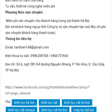
Bảo hành 02 năm của hãng
Tư vấn, thiết kế công nghệ miễn phí
Phương thức vận chuyển:
Miễn phí vận chuyển cho khách hàng trong nội thành Hà Nội.
Đối với khách hàng ngoại tỉnh Công ty sẽ vận chuyển tận nơi( Mọi chi phí
vận chuyển khách hàng thanh toán).
Thông tin liên hệ:
Email:
tanthien168@gmail.com
Điện thoại tư vấn: 0986208768 / 0466737660
Địa chỉ: Số 6, ngõ 381/64 đường Nguyễn Khang, P. Yên Hòa, Q. Cầu Giấy,
TP Hà Nôi
https://www.facebook.com/pg/thietbibeboitanthien/shop/?
ref=page_internal
Thẻ:
bình lọc bể bơi
bình lọc cát
bình lọc cát bể bơi
bình lọc cát emaux
bình lọc cát hồ bơi
máy lọc bể bơi