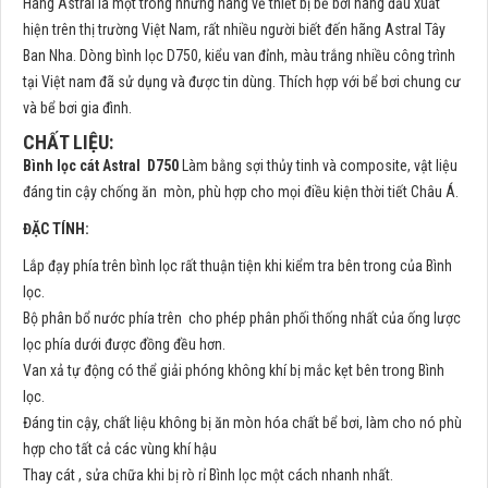
Hãng Astral là một trong những hãng về thiết bị bể bơi hàng đầu xuất
hiện trên thị trường Việt Nam, rất nhiều người biết đến hãng Astral Tây
Ban Nha. Dòng bình lọc D750, kiểu van đỉnh, màu trắng nhiều công trình
tại Việt nam đã sử dụng và được tin dùng. Thích hợp với bể bơi chung cư
và bể bơi gia đình.
CHẤT LIỆU:
Bình lọc cát Astral D750
Làm bằng sợi thủy tinh và composite, vật liệu
đáng tin cậy chống ăn mòn, phù hợp cho mọi điều kiện thời tiết Châu Á.
ĐẶC TÍNH:
Lắp đạy phía trên bình lọc rất thuận tiện khi kiểm tra bên trong của Bình
lọc.
Bộ phân bổ nước phía trên cho phép phân phối thống nhất của ống lược
lọc phía dưới được đồng đều hơn.
Van xả tự động có thể giải phóng không khí bị mắc kẹt bên trong Bình
lọc.
Đáng tin cậy, chất liệu không bị ăn mòn hóa chất bể bơi, làm cho nó phù
hợp cho tất cả các vùng khí hậu
Thay cát , sửa chữa khi bị rò rỉ Bình lọc một cách nhanh nhất.