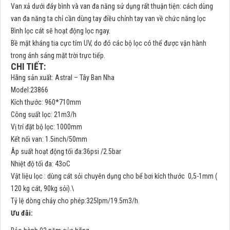
Van xả dưới đáy bình và van đa năng sử dụng rất thuận tiện: cách dùng
van đa năng ta chỉ cần dùng tay điều chỉnh tay van về chức năng lọc
Bình lọc cát sẽ hoạt động lọc ngay.
Bề mặt kháng tia cực tím UV, do đó các bộ lọc có thể được vận hành
trong ánh sáng mặt trời trực tiếp.
CHI TIẾT:
Hãng sản xuất: Astral – Tây Ban Nha
Model:23866
Kích thước: 960*710mm
Công suất lọc: 21m3/h
Vị trí đặt bộ lọc: 1000mm
Kết nối van: 1.5inch/50mm
Âp suất hoạt động tối đa:36psi /2.5bar
Nhiệt độ tối đa: 43oC
Vật liệu lọc : dùng cát sỏi chuyên dụng cho bể bơi kích thước 0,5-1mm (
120 kg cát, 90kg sỏi).\
Tỷ lệ dòng chảy cho phép:325lpm/19.5m3/h.
Ưu đãi: