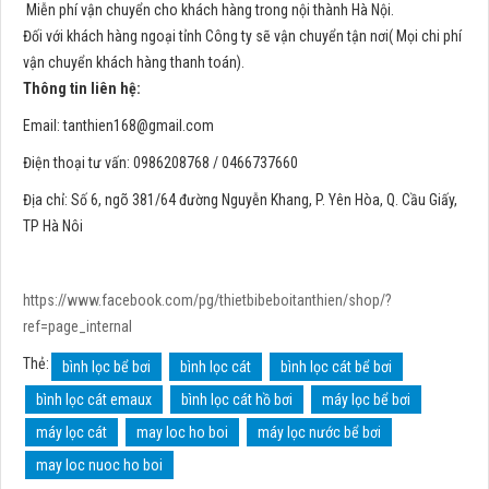
Miễn phí vận chuyển cho khách hàng trong nội thành Hà Nội.
Đối với khách hàng ngoại tỉnh Công ty sẽ vận chuyển tận nơi( Mọi chi phí
vận chuyển khách hàng thanh toán).
Thông tin liên hệ:
Email:
tanthien168@gmail.com
Điện thoại tư vấn: 0986208768 / 0466737660
Địa chỉ: Số 6, ngõ 381/64 đường Nguyễn Khang, P. Yên Hòa, Q. Cầu Giấy,
TP Hà Nôi
https://www.facebook.com/pg/thietbibeboitanthien/shop/?
ref=page_internal
Thẻ:
bình lọc bể bơi
bình lọc cát
bình lọc cát bể bơi
bình lọc cát emaux
bình lọc cát hồ bơi
máy lọc bể bơi
máy lọc cát
may loc ho boi
máy lọc nước bể bơi
may loc nuoc ho boi