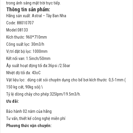
trong ánh sáng mặt trời trực tiếp.
Thông tin sản phẩm:
Hãng sản xuất: Astral – Tây Ban Nha
Code: 88010707
Model:08133
Kích thước: 960*710mm
Công suất lọc: 30m3/h
Vị trí đặt bộ lọc: 1000mm
Kết nối van: 1.5inch/50mm
Âp suất hoạt động tối đa:36psi /2.5bar
Nhiệt độ tối đa: 43oC
Vật liệu lọc : dùng cát sỏi chuyên dụng cho bể bơi kích thước 0,5-1mm (
150 kg cát, 90kg sỏi).\
Tỷ lệ dòng chảy cho phép:325lpm/19.5m3/h.
Ưu đãi:
Bảo hành 02 năm của hãng
Tư vấn, thiết kế công nghệ miễn phí
Phương thức vận chuyển: