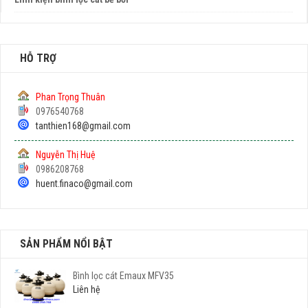
HỖ TRỢ
Phan Trọng Thuân
0976540768
tanthien168@gmail.com
Nguyễn Thị Huệ
0986208768
huent.finaco@gmail.com
SẢN PHẨM NỔI BẬT
Bình lọc cát Emaux MFV35
Liên hệ