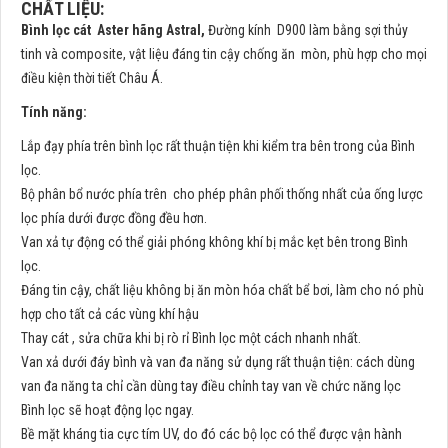
CHẤT LIỆU:
Bình lọc cát Aster hãng Astral,
Đường kính D900 làm bằng sợi thủy
tinh và composite, vật liệu đáng tin cậy chống ăn mòn, phù hợp cho mọi
điều kiện thời tiết Châu Á.
Tính năng:
Lắp đạy phía trên bình lọc rất thuận tiện khi kiểm tra bên trong của Bình
lọc.
Bộ phân bổ nước phía trên cho phép phân phối thống nhất của ống lược
lọc phía dưới được đồng đều hơn.
Van xả tự động có thể giải phóng không khí bị mắc kẹt bên trong Bình
lọc.
Đáng tin cậy, chất liệu không bị ăn mòn hóa chất bể bơi, làm cho nó phù
hợp cho tất cả các vùng khí hậu
Thay cát , sửa chữa khi bị rò rỉ Bình lọc một cách nhanh nhất.
Van xả dưới đáy bình và van đa năng sử dụng rất thuận tiện: cách dùng
van đa năng ta chỉ cần dùng tay điều chỉnh tay van về chức năng lọc
Bình lọc sẽ hoạt động lọc ngay.
Bề mặt kháng tia cực tím UV, do đó các bộ lọc có thể được vận hành