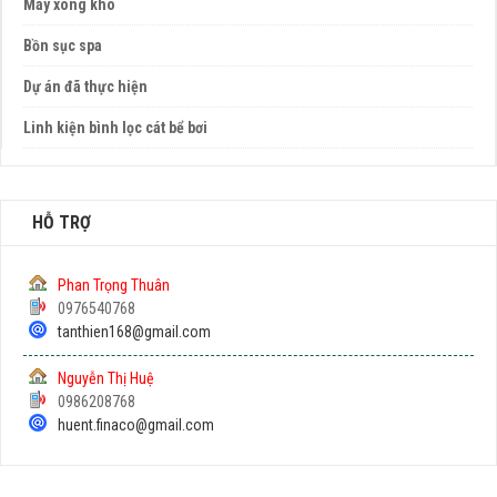
Máy xông khô
Bồn sục spa
Dự án đã thực hiện
Linh kiện bình lọc cát bể bơi
HỖ TRỢ
Phan Trọng Thuân
0976540768
tanthien168@gmail.com
Nguyễn Thị Huệ
0986208768
huent.finaco@gmail.com