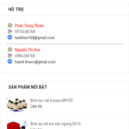
HỖ TRỢ
Phan Trọng Thuân
0976540768
tanthien168@gmail.com
Nguyễn Thị Huệ
0986208768
huent.finaco@gmail.com
SẢN PHẨM NỔI BẬT
Bình lọc cát Emaux MFV35
Liên hệ
Bình lọc bể bơi van ngang D610