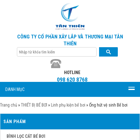
CÔNG TY CỔ PHẦN XÂY LẮP VÀ THƯƠNG MẠI TÂN
THIÊN
HOTLINE
098 620 8768
DANH MỤC
Trang chủ
»
THIẾT BỊ BỂ BƠI
»
Linh phụ kiện bể bơi
»
Ống hút vệ sinh Bể bơi
SẢN PHẨM
BÌNH LỌC CÁT BỂ BƠI