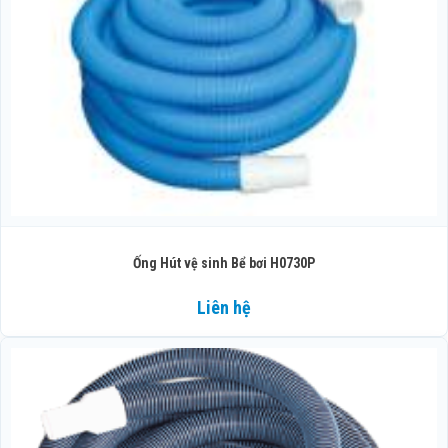
Ống Hút vệ sinh Bể bơi H0730P
Liên hệ