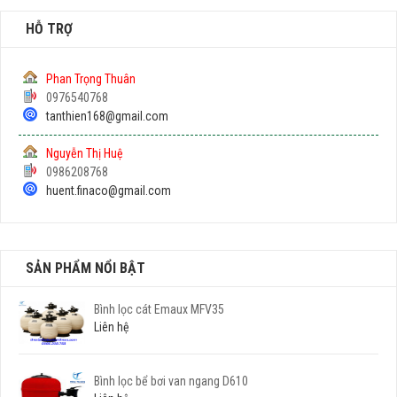
HỖ TRỢ
Phan Trọng Thuân
0976540768
tanthien168@gmail.com
Nguyễn Thị Huệ
0986208768
huent.finaco@gmail.com
SẢN PHẨM NỔI BẬT
Bình lọc cát Emaux MFV35
Liên hệ
Bình lọc bể bơi van ngang D610