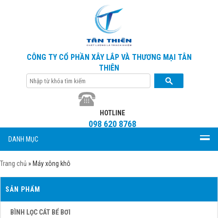
CÔNG TY CỔ PHẦN XÂY LẮP VÀ THƯƠNG MẠI TÂN
THIÊN
HOTLINE
098 620 8768
DANH MỤC
Trang chủ
»
Máy xông khô
SẢN PHẨM
BÌNH LỌC CÁT BỂ BƠI