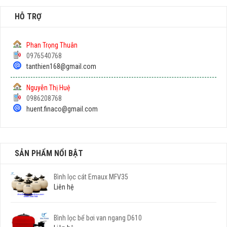
HỖ TRỢ
Phan Trọng Thuân
0976540768
tanthien168@gmail.com
Nguyễn Thị Huệ
0986208768
huent.finaco@gmail.com
SẢN PHẨM NỔI BẬT
Bình lọc cát Emaux MFV35
Liên hệ
Bình lọc bể bơi van ngang D610