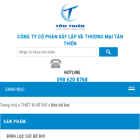
CÔNG TY CỔ PHẦN XÂY LẮP VÀ THƯƠNG MẠI TÂN
THIÊN
HOTLINE
098 620 8768
DANH MỤC
Trang chủ
»
THIẾT BỊ BỂ BƠI
»
Đèn bể bơi
SẢN PHẨM
BÌNH LỌC CÁT BỂ BƠI