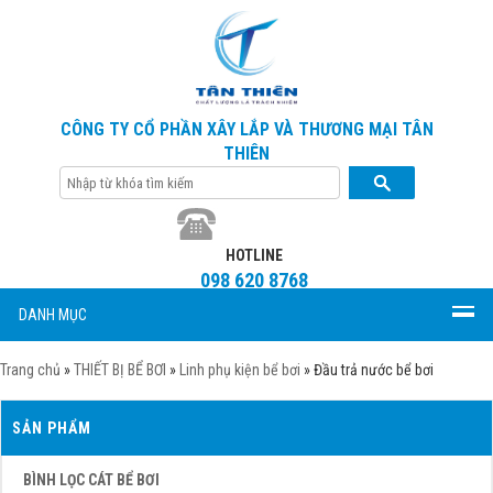
CÔNG TY CỔ PHẦN XÂY LẮP VÀ THƯƠNG MẠI TÂN
THIÊN
HOTLINE
098 620 8768
DANH MỤC
Trang chủ
»
THIẾT BỊ BỂ BƠI
»
Linh phụ kiện bể bơi
»
Đầu trả nước bể bơi
SẢN PHẨM
BÌNH LỌC CÁT BỂ BƠI