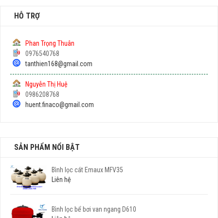
HỖ TRỢ
Phan Trọng Thuân
0976540768
tanthien168@gmail.com
Nguyễn Thị Huệ
0986208768
huent.finaco@gmail.com
SẢN PHẨM NỔI BẬT
Bình lọc cát Emaux MFV35
Liên hệ
Bình lọc bể bơi van ngang D610