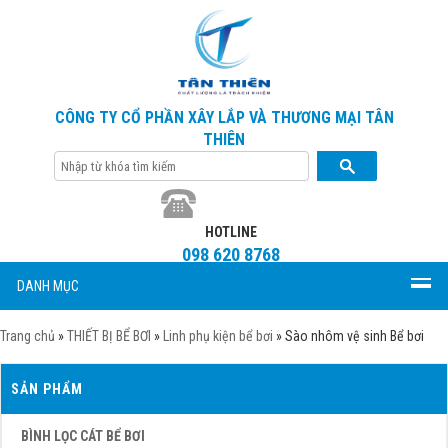
CÔNG TY CỔ PHẦN XÂY LẮP VÀ THƯƠNG MẠI TÂN
THIÊN
HOTLINE
098 620 8768
DANH MỤC
Trang chủ
»
THIẾT BỊ BỂ BƠI
»
Linh phụ kiện bể bơi
»
Sào nhôm vệ sinh Bể bơi
SẢN PHẨM
BÌNH LỌC CÁT BỂ BƠI