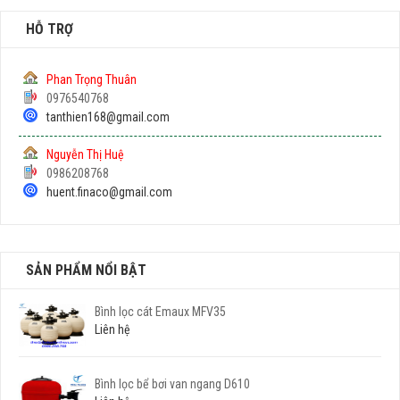
HỖ TRỢ
Phan Trọng Thuân
0976540768
tanthien168@gmail.com
Nguyễn Thị Huệ
0986208768
huent.finaco@gmail.com
SẢN PHẨM NỔI BẬT
Bình lọc cát Emaux MFV35
Liên hệ
Bình lọc bể bơi van ngang D610