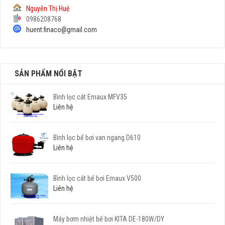
Nguyễn Thị Huệ
0986208768
huent.finaco@gmail.com
SẢN PHẨM NỔI BẬT
Bình lọc cát Emaux MFV35
Liên hệ
Bình lọc bể bơi van ngang D610
Liên hệ
Bình lọc cát bể bơi Emaux V500
Liên hệ
Máy bơm nhiệt bể bơi KITA DE-180W/DY