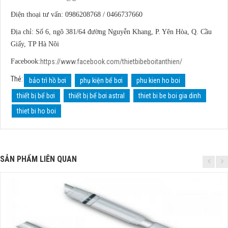
Điện thoại tư vấn: 0986208768 / 0466737660
Địa chỉ: Số 6, ngõ 381/64 đường Nguyễn Khang, P. Yên Hòa, Q. Cầu
Giấy, TP Hà Nôi
Facebook:
https://www.facebook.com/thietbibeboitanthien/
Thẻ:
bảo trì hồ bơi
phụ kiện bể bơi
phu kien ho boi
thiết bị bể bơi
thiết bị bể bơi astral
thiet bi be boi gia dinh
thiet bi ho boi
SẢN PHẨM LIÊN QUAN