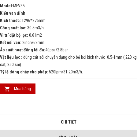
Model:
MFV35
Kiểu van đỉnh
Kích thước:
1296*875mm
Công suất lọc:
30.5m3/h
Vị trí đặt bộ lọc:
0.61m2
Kết nối van:
2inch/63mm
Âp suất hoạt động tối đa:
40psi /2.8bar
Vật liệu lọc :
dùng cát sỏi chuyên dụng cho bể bơi kích thước 0,5-1mm ( 220 kg
cát, 350 sỏi).
Tỷ lệ dòng chảy cho phép:
520lpm/31.20m3/h.
Mua hàng
CHI TIẾT