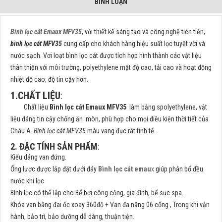
BÌNH LUẬN
Bình lọc cát Emaux MFV35
, với thiết kế sáng tạo và công nghệ tiên tiến,
bình lọc cát MFV35
cung cấp cho khách hàng hiệu suất lọc tuyệt vời và
nước sạch. Vơi loạt bình lọc cát được tích hợp hình thành các vật liệu
thân thiện với môi trường, polyethylene mật độ cao, tải cao và hoạt động
nhiệt độ cao, độ tin cậy hơn.
1.CHẤT LIỆU
:
Chất liệu
Bình lọc cát Emaux MFV35
làm bằng spolyethylene, vật
liệu đáng tin cậy chống ăn mòn, phù hợp cho mọi điều kiện thời tiết của
Châu A.
Bình lọc cát MFV35
màu vang đục rât tinh tế.
2. ĐẶC TÍNH SẢN PHẨM
:
Kiểu dáng van đứng.
Ống lược được lắp đặt dưới đáy
Bình lọc cát emau
x
giúp phân bổ đều
nước khi lọc
Bình lọc có thể lắp cho Bể bơi công cộng, gia đình, bể sục spa.
Khóa van bằng đai ốc xoay 360độ + Van đa năng 06 cổng , Trong khi vận
hành, bảo trì, bảo dưỡng dễ dàng, thuận tiện.