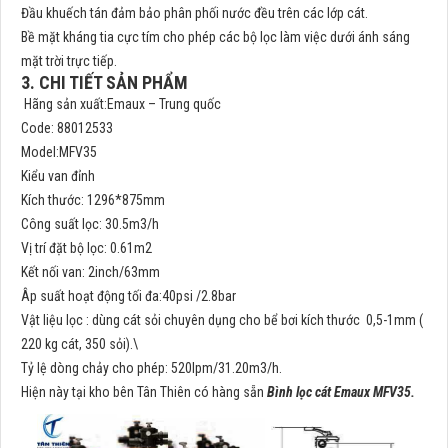
Đầu khuếch tán đảm bảo phân phối nước đều trên các lớp cát.
Bề mặt kháng tia cực tím cho phép các bộ lọc làm việc dưới ánh sáng
mặt trời trực tiếp.
3. CHI TIẾT SẢN PHẨM
Hãng sản xuất:Emaux – Trung quốc
Code: 88012533
Model:MFV35
Kiểu van đỉnh
Kích thước: 1296*875mm
Công suất lọc: 30.5m3/h
Vị trí đặt bộ lọc: 0.61m2
Kết nối van: 2inch/63mm
Âp suất hoạt động tối đa:40psi /2.8bar
Vật liệu lọc : dùng cát sỏi chuyên dụng cho bể bơi kích thước 0,5-1mm (
220 kg cát, 350 sỏi).\
Tỷ lệ dòng chảy cho phép: 520lpm/31.20m3/h.
Hiện này tại kho bên Tân Thiên có hàng sẵn
Bình lọc cát Emaux MFV35.