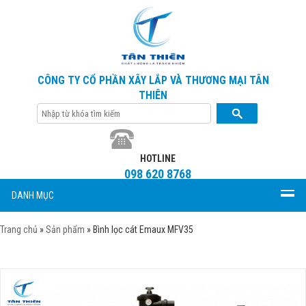
CÔNG TY CỔ PHẦN XÂY LẮP VÀ THƯƠNG MẠI TÂN
THIÊN
HOTLINE
098 620 8768
DANH MỤC
Trang chủ
»
Sản phẩm
»
Bình lọc cát Emaux MFV35