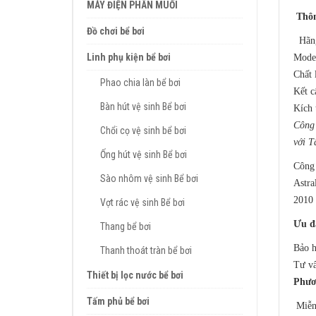
MÁY ĐIỆN PHÂN MUỐI
Thôn
Đồ chơi bể bơi
Hãng
Linh phụ kiện bể bơi
Mode
Chất 
Phao chia làn bể bơi
Kết c
Bàn hút vệ sinh Bể bơi
Kích 
Công 
Chổi cọ vệ sinh bể bơi
với T
Ống hút vệ sinh Bể bơi
Công 
Sào nhôm vệ sinh Bể bơi
Astra
2010 
Vợt rác vệ sinh Bể bơi
Ưu đ
Thang bể bơi
Bảo h
Thanh thoát tràn bể bơi
Tư vấ
Thiết bị lọc nước bể bơi
Phươ
Tấm phủ bể bơi
Miễn 