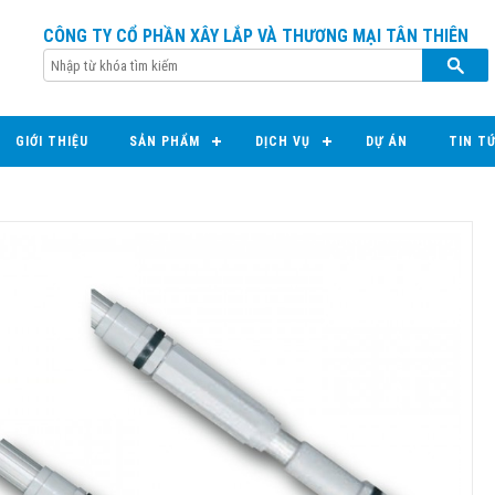
CÔNG TY CỔ PHẦN XÂY LẮP VÀ THƯƠNG MẠI TÂN THIÊN
GIỚI THIỆU
SẢN PHẨM
DỊCH VỤ
DỰ ÁN
TIN T