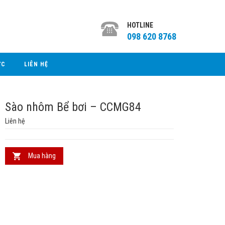
HOTLINE
098 620 8768
ỨC
LIÊN HỆ
Sào nhôm Bể bơi – CCMG84
Liên hệ
Mua hàng