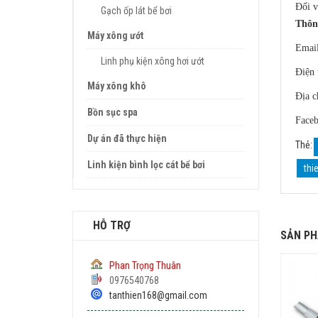
Đối v
Gạch ốp lát bể bơi
Thông
Máy xông ướt
Emai
Linh phụ kiện xông hơi ướt
Điện 
Máy xông khô
Địa c
Bồn sục spa
Faceb
Dự án đã thực hiện
Thẻ:
Linh kiện bình lọc cát bể bơi
thi
HỖ TRỢ
SẢN PH
Phan Trọng Thuân
0976540768
tanthien168@gmail.com