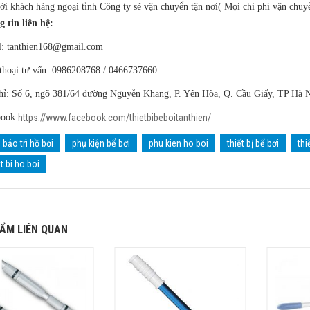
ới khách hàng ngoại tỉnh Công ty sẽ vận chuyển tận nơi( Mọi chi phí vận chuy
 tin liên hệ:
l:
tanthien168@gmail.com
thoại tư vấn: 0986208768 / 0466737660
hỉ: Số 6, ngõ 381/64 đường Nguyễn Khang, P. Yên Hòa, Q. Cầu Giấy, TP Hà 
ook:
https://www.facebook.com/thietbibeboitanthien/
bảo trì hồ bơi
phụ kiện bể bơi
phu kien ho boi
thiết bị bể bơi
thi
et bi ho boi
ẨM LIÊN QUAN