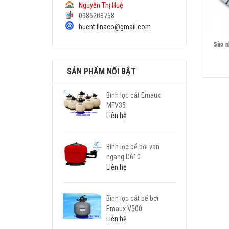
Nguyễn Thị Huệ
0986208768
huent.finaco@gmail.com
Sào nhôm Bể bơi132
Sào nhôm Bể bơi CE134
Sào n
Liên hệ
Liên hệ
SẢN PHẨM NỔI BẬT
Bình lọc cát Emaux
MFV35
Liên hệ
Bình lọc bể bơi van
ngang D610
Liên hệ
Bình lọc cát bể bơi
Emaux V500
Liên hệ