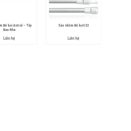
 Bể bơi Astral – Tây
Sào nhôm Bể bơi132
Sào nh
Ban Nha
Liên hệ
Liên hệ