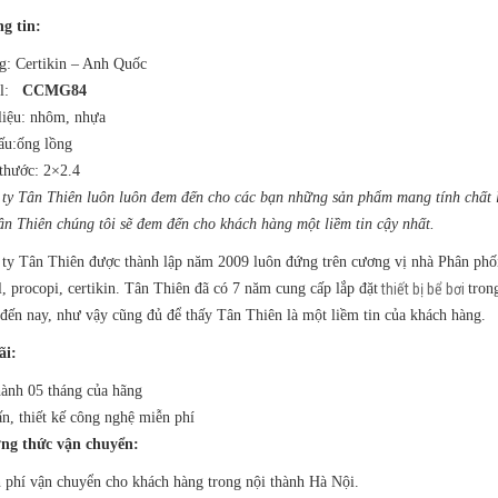
g tin:
: Certikin – Anh Quốc
l:
CCMG84
liệu: nhôm, nhựa
ấu:ống lồng
thước: 2×2.4
ty Tân Thiên luôn luôn đem đến cho các bạn những sản phẩm mang tính chất l
ân Thiên chúng tôi sẽ đem đến cho khách hàng một liềm tin cậy nhất.
ty Tân Thiên được thành lập năm 2009 luôn đứng trên cương vị nhà Phân phối
l, procopi, certikin. Tân Thiên đã có 7 năm cung cấp lắp đặt
thiết bị bể bơi
tron
đến nay, như vậy cũng đủ để thấy Tân Thiên là một liềm tin của khách hàng.
ãi:
ành 05 tháng của hãng
n, thiết kế công nghệ miễn phí
ng thức vận chuyển:
phí vận chuyển cho khách hàng trong nội thành Hà Nội.