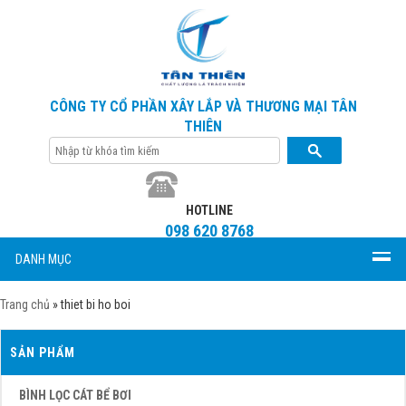
CÔNG TY CỔ PHẦN XÂY LẮP VÀ THƯƠNG MẠI TÂN
THIÊN
HOTLINE
098 620 8768
DANH MỤC
Trang chủ
»
thiet bi ho boi
SẢN PHẨM
BÌNH LỌC CÁT BỂ BƠI