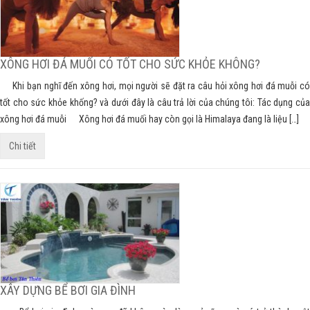
XÔNG HƠI ĐÁ MUỐI CÓ TỐT CHO SỨC KHỎE KHÔNG?
Khi bạn nghĩ đến xông hơi, mọi người sẽ đặt ra câu hỏi xông hơi đá muỗi có
tốt cho sức khỏe khống? và dưới đây là câu trả lời của chúng tôi: Tác dụng của
xông hơi đá muỗi Xông hơi đá muối hay còn gọi là Himalaya đang là liệu […]
Chi tiết
XÂY DỰNG BỂ BƠI GIA ĐÌNH