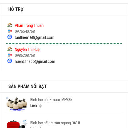
HỖ TRỢ
Phan Trọng Thuân
0976540768
tanthien168@gmail.com
Nguyễn Thị Huệ
0986208768
huent.finaco@gmail.com
SẢN PHẨM NỔI BẬT
Bình lọc cát Emaux MFV35
Liên hệ
Bình lọc bể bơi van ngang D610