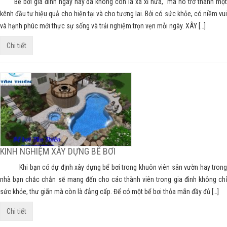
Bể bơi gia đình ngày nay đã không còn là xa xỉ nữa, mà nó trở thành một
kênh đầu tư hiệu quả cho hiện tại và cho tương lai. Bởi có sức khỏe, có niềm vui
và hạnh phúc mới thực sự sống và trải nghiệm trọn vẹn mỗi ngày. XÂY […]
Chi tiết
KINH NGHIỆM XÂY DỰNG BỂ BƠI
Khi bạn có dự định xây dựng bể bơi trong khuôn viên sân vườn hay trong
nhà bạn chắc chắn sẽ mang đến cho các thành viên trong gia đình không chỉ
sức khỏe, thư giãn mà còn là đẳng cấp. Để có một bể bơi thỏa mãn đầy đủ […]
Chi tiết