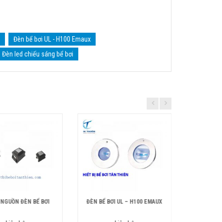
Đèn bể bơi UL - H100 Emaux
Đèn led chiếu sáng bể bơi
 NGUỒN ĐÈN BỂ BƠI
ĐÈN BỂ BƠI UL – H100 EMAUX
Đèn l