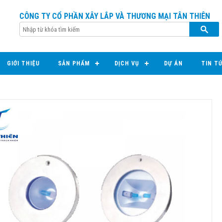
CÔNG TY CỔ PHẦN XÂY LẮP VÀ THƯƠNG MẠI TÂN THIÊN
GIỚI THIỆU
SẢN PHẨM
DỊCH VỤ
DỰ ÁN
TIN T