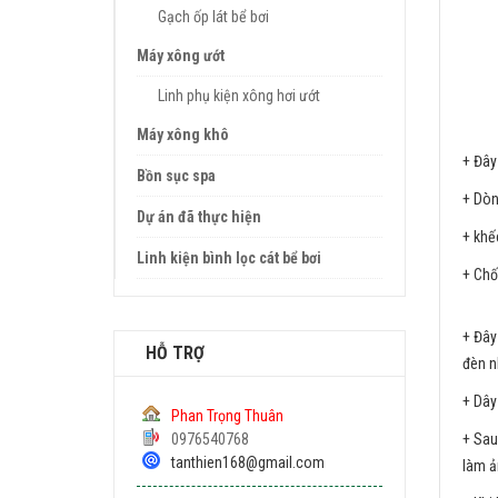
Gạch ốp lát bể bơi
Máy xông ướt
Linh phụ kiện xông hơi ướt
Máy xông khô
+ Đây
Bồn sục spa
+ Dòn
Dự án đã thực hiện
+ khế
Linh kiện bình lọc cát bể bơi
+ Chố
3. 
+ Đây
HỖ TRỢ
đèn n
+ Dây
Phan Trọng Thuân
+ Sau
0976540768
tanthien168@gmail.com
làm ả