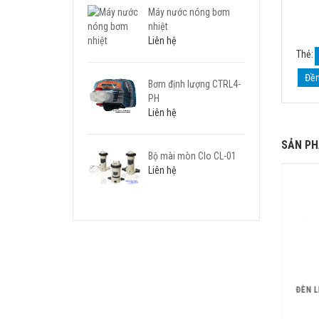
Máy nước nóng bơm
nhiệt
Liên hệ
Thẻ:
Đền
Bơm định lượng CTRL4-
PH
Liên hệ
SẢN PH
Bộ mài mòn Clo CL-01
Liên hệ
Đèn led bể bơi CP100
Đèn LED Bể bơi Emaux E –
ĐÈN L
Lumen 535