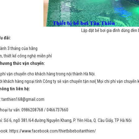
Lặp đặt bể bơi gia đình dùng đèn 
đãi:
ành 3 tháng của hãng
n, thiết kế công nghệ miễn phí
ng thức vận chuyển:
phí vận chuyển cho khách hàng trong nội thành Hà Nội.
ới khách hàng ngoại tỉnh Công ty sẽ vận chuyển tận nơi( Mọi chi phí vận chuyển 
g tin liên hệ:
:
tanthien168@gmail.com
thoại tư vấn: 0986208768 / 0466737660
hỉ: Số 6, ngõ 381/64 đường Nguyễn Khang, P. Yên Hòa, Q. Cầu Giấy, TP Hà Nôi
ook: https://www.facebook.com/thietbibeboitanthien/