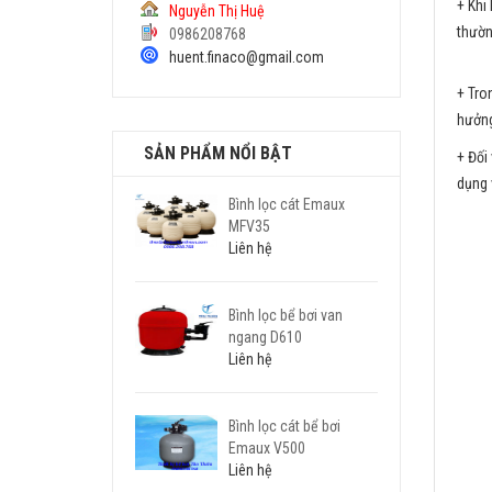
+ Khi
Nguyễn Thị Huệ
thườn
0986208768
huent.finaco@gmail.com
+ Tro
hưởng
SẢN PHẨM NỔI BẬT
+ Đối
dụng 
Bình lọc cát Emaux
MFV35
Liên hệ
Bình lọc bể bơi van
ngang D610
Liên hệ
Bình lọc cát bể bơi
Emaux V500
Liên hệ