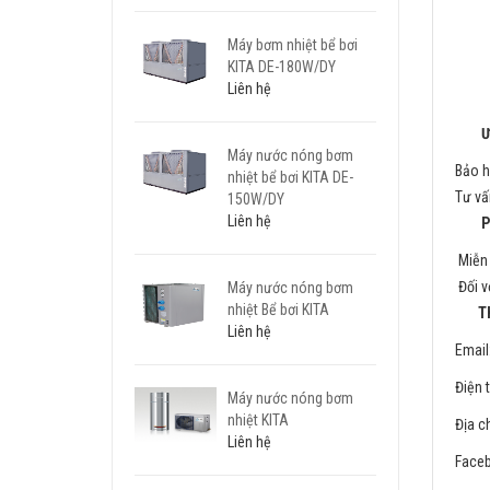
Máy bơm nhiệt bể bơi
KITA DE-180W/DY
Liên hệ
Ưu 
Máy nước nóng bơm
Bảo h
nhiệt bể bơi KITA DE-
Tư vấ
150W/DY
Liên hệ
Phươ
Miễn 
Đối v
Máy nước nóng bơm
nhiệt Bể bơi KITA
Thôn
Liên hệ
Email
Điện 
Máy nước nóng bơm
nhiệt KITA
Địa c
Liên hệ
Faceb