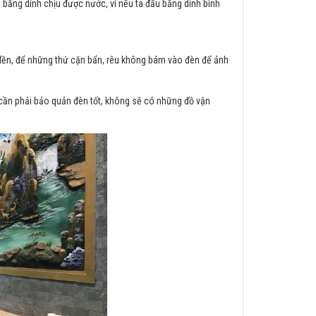
ại băng dính chịu được nước, vì nếu ta đấu băng dính bình
a đền, để những thứ cặn bẩn, rêu không bám vào đèn để ảnh
 cần phải bảo quản đèn tốt, không sẽ có những đồ vận