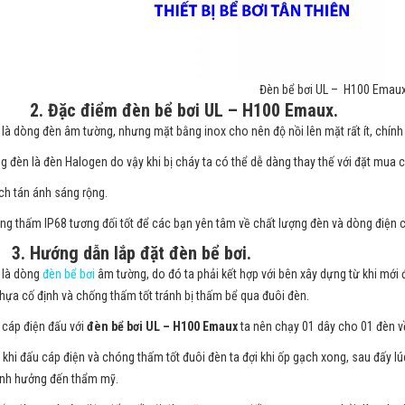
Đèn bể bơi UL – H100 Emaux
2. Đặc điểm đèn bể bơi UL – H100 Emaux.
 là dòng đèn âm tường, nhưng mặt bằng inox cho nên độ nồi lên mặt rất ít, chín
g đèn là đèn Halogen do vậy khi bị cháy ta có thể dễ dàng thay thế với đặt mua c
ch tán ánh sáng rộng.
ng thấm IP68 tương đối tốt để các bạn yên tâm về chất lượng đèn và dòng điện c
Hướng dẫn lắp đặt đèn bể bơi.
 là dòng
đèn bể bơi
âm tường, do đó ta phải kết hợp với bên xây dựng từ khi mới đ
hựa cố định và chống thấm tốt tránh bị thấm bể qua đuôi đèn.
 cáp điện đấu với
đèn bể bơi UL – H100 Emaux
ta nên chạy 01 dây cho 01 đèn về
 khi đấu cáp điện và chóng thấm tốt đuôi đèn ta đợi khi ốp gạch xong, sau đấy lú
nh hưởng đến thẩm mỹ.