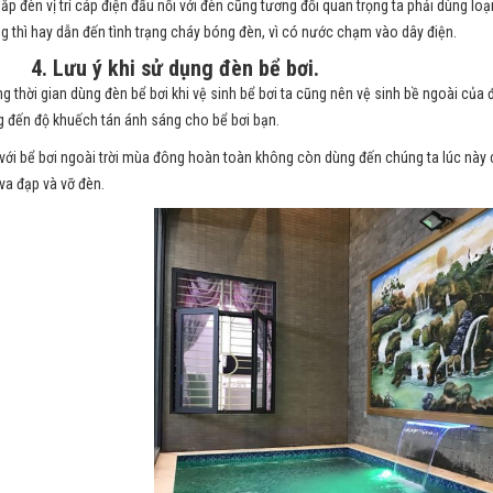
 lắp đèn vị trí cáp điện đấu nối với đèn cũng tương đối quan trọng ta phải dùng lo
g thì hay dẫn đến tình trạng cháy bóng đèn, vì có nước chạm vào dây điện.
4. Lưu ý khi sử dụng đèn bể bơi.
ng thời gian dùng đèn bể bơi khi vệ sinh bể bơi ta cũng nên vệ sinh bề ngoài củ
 đến độ khuếch tán ánh sáng cho bể bơi bạn.
 với bể bơi ngoài trời mùa đông hoàn toàn không còn dùng đến chúng ta lúc này
va đạp và vỡ đèn.