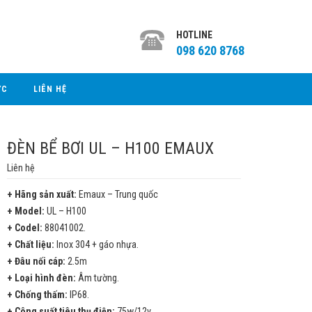
HOTLINE
098 620 8768
ỨC
LIÊN HỆ
ĐÈN BỂ BƠI UL – H100 EMAUX
Liên hệ
+ Hãng sản xuất:
Emaux – Trung quốc
+ Model:
UL – H100
+ Codel:
88041002.
+ Chất liệu:
Inox 304 + gáo nhựa.
+ Đâu nối cáp:
2.5m
+ Loại hình đèn:
Âm tường.
+ Chống thấm:
IP68.
+ Công suất tiêu thụ điện:
75w/12v.