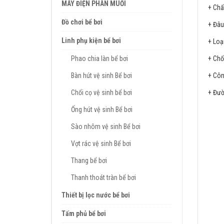
MÁY ĐIỆN PHÂN MUỐI
+ Chấ
Đồ chơi bể bơi
+ Đâu
Linh phụ kiện bể bơi
+ Loạ
+ Chố
Phao chia làn bể bơi
+ Côn
Bàn hút vệ sinh Bể bơi
+ Đườ
Chổi cọ vệ sinh bể bơi
Ống hút vệ sinh Bể bơi
Sào nhôm vệ sinh Bể bơi
Vợt rác vệ sinh Bể bơi
Thang bể bơi
Thanh thoát tràn bể bơi
Thiết bị lọc nước bể bơi
Tấm phủ bể bơi