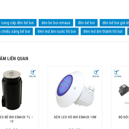
cung cấp đèn bể bơi
den be boi emaux
đèn bể bơi
đèn bể bơi giá rẻ
 chiếu sáng bể bơi
Đèn led âm nước hồ bơi
Đèn led âm thành hồ bơi
ẨM LIÊN QUAN
ED BỂ BƠI EMAUX TL –
ĐÈN LED HỒ BƠI EMAUX 10W
BỘ ĐỔI
1F