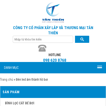
CÔNG TY CỔ PHẦN XÂY LẮP VÀ THƯƠNG MẠI TÂN
THIÊN
HOTLINE
098 620 8768
DANH MỤC
Trang chủ
»
Đèn led âm thành hồ bơi
SẢN PHẨM
BÌNH LỌC CÁT BỂ BƠI