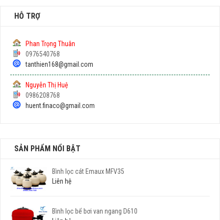
HỖ TRỢ
Phan Trọng Thuân
0976540768
tanthien168@gmail.com
Nguyễn Thị Huệ
0986208768
huent.finaco@gmail.com
SẢN PHẨM NỔI BẬT
Bình lọc cát Emaux MFV35
Liên hệ
Bình lọc bể bơi van ngang D610