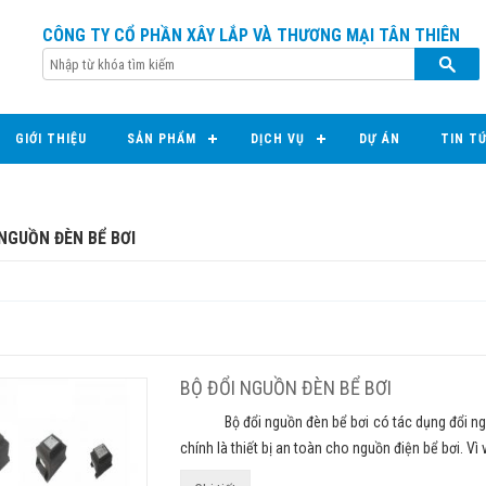
CÔNG TY CỔ PHẦN XÂY LẮP VÀ THƯƠNG MẠI TÂN THIÊN
GIỚI THIỆU
SẢN PHẨM
DỊCH VỤ
DỰ ÁN
TIN T
 NGUỒN ĐÈN BỂ BƠI
BỘ ĐỔI NGUỒN ĐÈN BỂ BƠI
Bộ đổi nguồn đèn bể bơi có tác dụng đổi nguồn 
chính là thiết bị an toàn cho nguồn điện bể bơi. Vì 