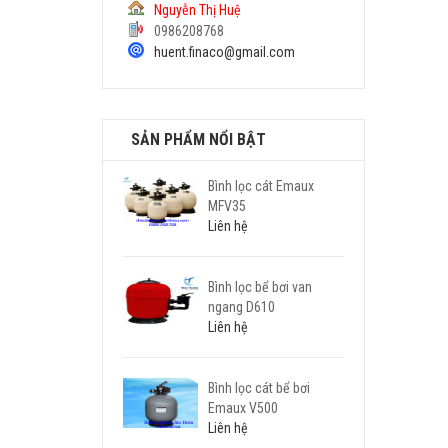
Nguyễn Thị Huệ
0986208768
huent.finaco@gmail.com
SẢN PHẨM NỔI BẬT
Bình lọc cát Emaux
MFV35
Liên hệ
Bình lọc bể bơi van
ngang D610
Liên hệ
Bình lọc cát bể bơi
Emaux V500
Liên hệ