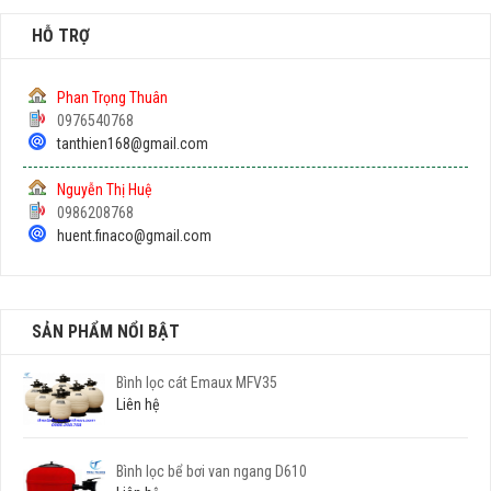
HỖ TRỢ
Phan Trọng Thuân
0976540768
tanthien168@gmail.com
Nguyễn Thị Huệ
0986208768
huent.finaco@gmail.com
SẢN PHẨM NỔI BẬT
Bình lọc cát Emaux MFV35
Liên hệ
Bình lọc bể bơi van ngang D610