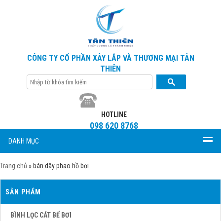
CÔNG TY CỔ PHẦN XÂY LẮP VÀ THƯƠNG MẠI TÂN
THIÊN
HOTLINE
098 620 8768
DANH MỤC
Trang chủ
»
bán dây phao hồ bơi
SẢN PHẨM
BÌNH LỌC CÁT BỂ BƠI