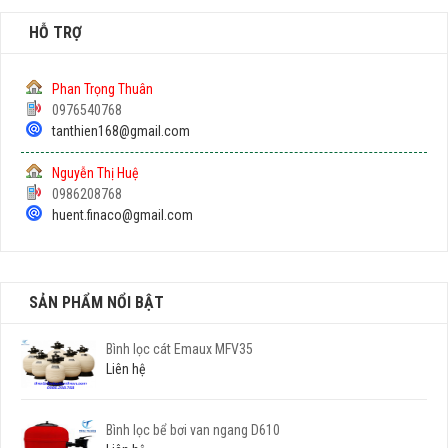
HỖ TRỢ
Phan Trọng Thuân
0976540768
tanthien168@gmail.com
Nguyễn Thị Huệ
0986208768
huent.finaco@gmail.com
SẢN PHẨM NỔI BẬT
Bình lọc cát Emaux MFV35
Liên hệ
Bình lọc bể bơi van ngang D610