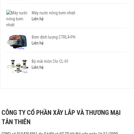
Máy nước nóng bơm nhiệt
Liên hệ
Bơm định lượng CTRL4-PH
Liên hệ
Bộ mài mòn Clo CL-01
Liên hệ
CÔNG TY CỔ PHẦN XÂY LẮP VÀ THƯƠNG MẠI
TÂN THIÊN
GPKD số 0104254351 do Sở KH và ĐT TP Hà Nội cấp ngày 16/11/2009