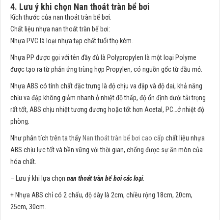
4. Lưu ý khi chọn Nan thoát tràn bể bơi
Kích thước của nan thoát tràn bể bơi.
Chất liệu nhựa nan thoát tràn bể bơi:
Nhựa PVC là loại nhựa tạp chất tuổi thọ kém.
Nhựa PP được gọi với tên đầy đủ là Polypropylen là một loại Polyme
được tạo ra từ phản ứng trùng hợp Propylen, có nguồn gốc từ dầu mỏ.
Nhựa ABS
có tính chất đặc trưng là độ chịu va đập và độ dai, khả năng
chịu va đập không giảm nhanh ở nhiệt độ thấp, độ ổn định dưới tải trọng
rất tốt, ABS chịu nhiệt tương đương hoặc tốt hơn Acetal, PC…ở nhiệt độ
phòng.
Như phân tích trên ta thấy
Nan thoát tràn bể bơi cao cấp
chất liệu nhựa
ABS chịu lực tốt và bền vững với thời gian, chống được sự ăn mòn của
hóa chất.
– Lưu ý khi lựa chọn
nan thoát tràn bể bơi các loại
:
+ Nhựa ABS chỉ có 2 chấu, độ dày là 2cm, chiều rộng 18cm, 20cm,
25cm, 30cm.