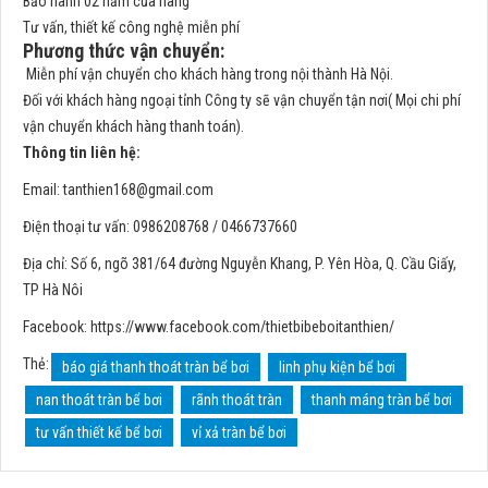
Bảo hành 02 năm của hãng
Tư vấn, thiết kế công nghệ miễn phí
Phương thức vận chuyển:
Miễn phí vận chuyển cho khách hàng trong nội thành Hà Nội.
Đối với khách hàng ngoại tỉnh Công ty sẽ vận chuyển tận nơi( Mọi chi phí
vận chuyển khách hàng thanh toán).
Thông tin liên hệ:
Email:
tanthien168@gmail.com
Điện thoại tư vấn: 0986208768 / 0466737660
Địa chỉ: Số 6, ngõ 381/64 đường Nguyễn Khang, P. Yên Hòa, Q. Cầu Giấy,
TP Hà Nôi
Facebook: https://www.facebook.com/thietbibeboitanthien/
Thẻ:
báo giá thanh thoát tràn bể bơi
linh phụ kiện bể bơi
nan thoát tràn bể bơi
rãnh thoát tràn
thanh máng tràn bể bơi
tư vấn thiết kế bể bơi
vỉ xả tràn bể bơi