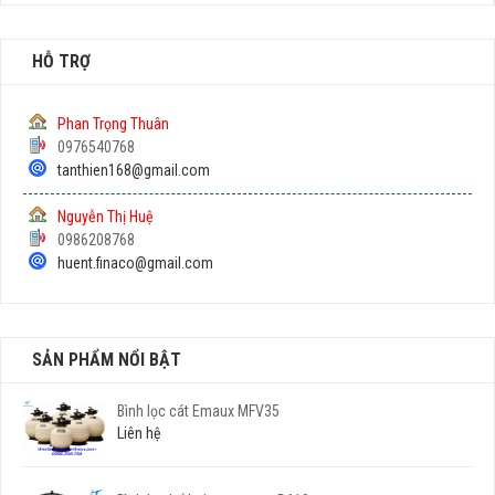
HỖ TRỢ
Phan Trọng Thuân
0976540768
tanthien168@gmail.com
Nguyễn Thị Huệ
0986208768
huent.finaco@gmail.com
SẢN PHẨM NỔI BẬT
Bình lọc cát Emaux MFV35
Liên hệ