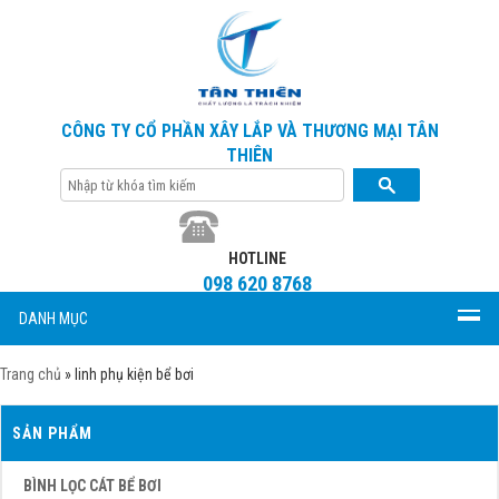
CÔNG TY CỔ PHẦN XÂY LẮP VÀ THƯƠNG MẠI TÂN
THIÊN
HOTLINE
098 620 8768
DANH MỤC
Trang chủ
»
linh phụ kiện bể bơi
SẢN PHẨM
BÌNH LỌC CÁT BỂ BƠI