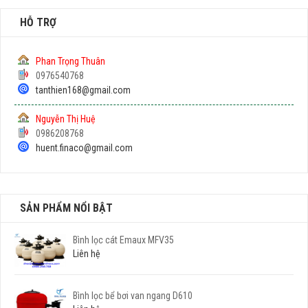
HỖ TRỢ
Phan Trọng Thuân
0976540768
tanthien168@gmail.com
Nguyễn Thị Huệ
0986208768
huent.finaco@gmail.com
SẢN PHẨM NỔI BẬT
Bình lọc cát Emaux MFV35
Liên hệ
Bình lọc bể bơi van ngang D610