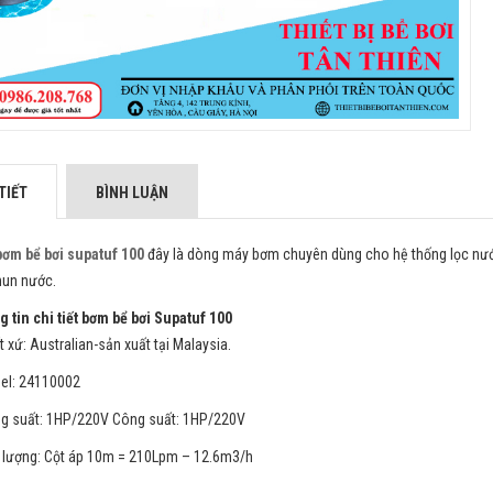
TIẾT
BÌNH LUẬN
ơm bể bơi supatuf 100
đây là dòng máy bơm chuyên dùng cho hệ thống lọc nước 
hun nước.
 tin chi tiết bơm bể bơi Supatuf 100
t xứ: Australian-sản xuất tại Malaysia.
el: 24110002
g suất: 1HP/220V Công suất: 1HP/220V
 lượng: Cột áp 10m = 210Lpm – 12.6m3/h