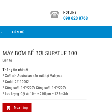
HOTLINE
098 620 8768
ỨC
LIÊN HỆ
MÁY BƠM BỂ BƠI SUPATUF 100
Liên hệ
Thông tin chi tiết
:
* Xuất xứ: Australian-sản xuất tại Malaysia.
* Codel: 24110002
* Công suất: 1HP/220V Công suất: 1HP/220V
* Lưu lượng: Cột áp 10m = 210Lpm – 12.6m3/h
Mua hàng