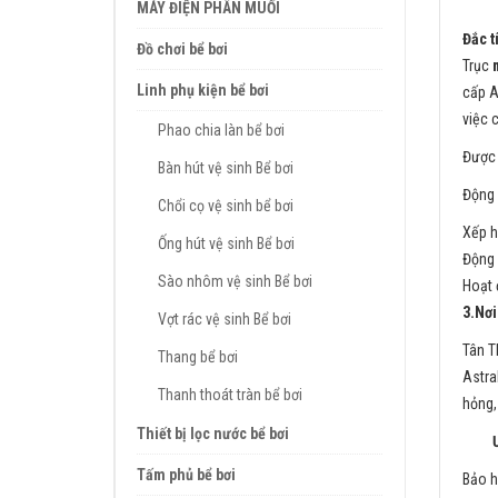
MÁY ĐIỆN PHÂN MUỐI
Đắc t
Đồ chơi bể bơi
Trục
Linh phụ kiện bể bơi
cấp A
việc 
Phao chia làn bể bơi
Được 
Bàn hút vệ sinh Bể bơi
Động 
Chổi cọ vệ sinh bể bơi
Xếp h
Ống hút vệ sinh Bể bơi
Động 
Sào nhôm vệ sinh Bể bơi
Hoạt 
3.Nơi
Vợt rác vệ sinh Bể bơi
Tân T
Thang bể bơi
Astra
Thanh thoát tràn bể bơi
hỏng,
Thiết bị lọc nước bể bơi
Ưu 
Tấm phủ bể bơi
Bảo h