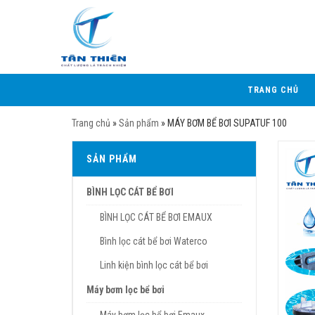
TRANG CHỦ
Trang chủ
»
Sản phẩm
»
MÁY BƠM BỂ BƠI SUPATUF 100
SẢN PHẨM
BÌNH LỌC CÁT BỂ BƠI
BÌNH LỌC CÁT BỂ BƠI EMAUX
Bình lọc cát bể bơi Waterco
Linh kiện bình lọc cát bể bơi
Máy bơm lọc bể bơi