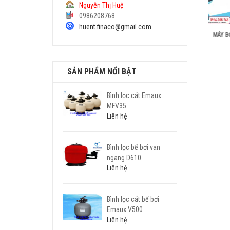
Nguyễn Thị Huệ
0986208768
huent.finaco@gmail.com
 BƠM BỂ BƠI HYDROSTAR
MÁY BƠM BỂ BƠI
MÁY B
200 MKIV
SUPASTREAM
Liên hệ
Liên hệ
SẢN PHẨM NỔI BẬT
Bình lọc cát Emaux
MFV35
Liên hệ
Bình lọc bể bơi van
ngang D610
Liên hệ
Bình lọc cát bể bơi
Emaux V500
Liên hệ