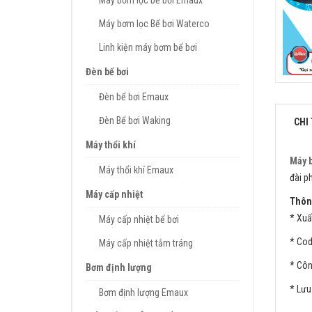
Máy bơm lọc bể bơi Emaux
Máy bơm lọc Bể bơi Waterco
Linh kiện máy bơm bể bơi
Đèn bể bơi
Đèn bể bơi Emaux
Đèn Bể bơi Waking
CHI 
Máy thổi khí
Máy b
Máy thổi khí Emaux
đài p
Máy cấp nhiệt
Thông
* Xuấ
Máy cấp nhiệt bể bơi
* Cod
Máy cấp nhiệt tắm tráng
* Côn
Bơm định lượng
* Lưu
Bơm định lượng Emaux