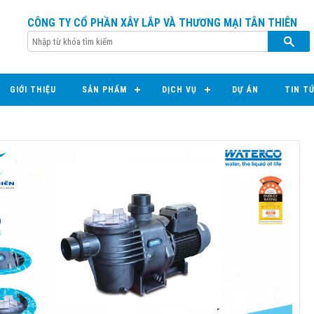
CÔNG TY CỔ PHẦN XÂY LẮP VÀ THƯƠNG MẠI TÂN THIÊN
GIỚI THIỆU
SẢN PHẨM
DỊCH VỤ
DỰ ÁN
TIN T