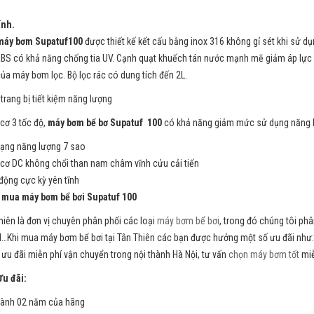
ính.
máy bơm Supatuf100
được thiết kế kết cấu bằng inox 316 không gỉ sét khi sử d
BS có khả năng chống tia UV. Cạnh quạt khuếch tán nước mạnh mẽ giảm áp lực của
của máy bơm lọc. Bộ lọc rác có dung tích đến 2L.
trang bị tiết kiệm năng lượng
cơ 3 tốc độ,
máy bơm bể bơ Supatuf 100
có khả năng giảm mức sử dụng năng lư
ạng năng lượng 7 sao
cơ DC không chổi than nam châm vĩnh cửu cải tiến
động cực kỳ yên tĩnh
 mua máy bơm bể bơi Supatuf 100
hiên là đơn vị chuyên phân phối các loại
máy bơm bể bơi
, trong đó chúng tôi p
l…Khi mua máy bơm bể bơi tại Tân Thiên các bạn được hưởng một số ưu đãi như: Bả
 ưu đãi miễn phí vận chuyển trong nội thành Hà Nội, tư vấn
chọn máy bơm tốt
miễ
đãi:
ành 02 năm của hãng