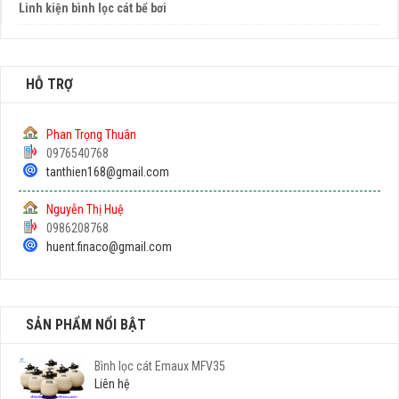
Linh kiện bình lọc cát bể bơi
HỖ TRỢ
Phan Trọng Thuân
0976540768
tanthien168@gmail.com
Nguyễn Thị Huệ
0986208768
huent.finaco@gmail.com
SẢN PHẨM NỔI BẬT
Bình lọc cát Emaux MFV35
Liên hệ