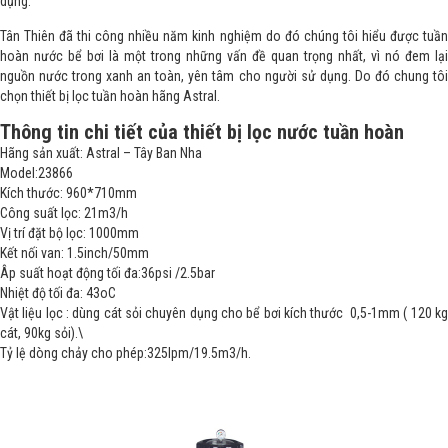
dụng.
Tân Thiên đã thi công nhiều năm kinh nghiệm do đó chúng tôi hiểu được tuần
hoàn nước bể bơi là một trong những vấn đề quan trọng nhất, vì nó đem lại
nguồn nước trong xanh an toàn, yên tâm cho người sử dụng. Do đó chung tôi
chọn thiết bị lọc tuần hoàn hãng Astral.
Thông tin chi tiết của thiết bị lọc nước tuần hoàn
Hãng sản xuất: Astral – Tây Ban Nha
Model:23866
Kích thước: 960*710mm
Công suất lọc: 21m3/h
Vị trí đặt bộ lọc: 1000mm
Kết nối van: 1.5inch/50mm
Âp suất hoạt động tối đa:36psi /2.5bar
Nhiệt độ tối đa: 43oC
Vật liệu lọc : dùng cát sỏi chuyên dụng cho bể bơi kích thước 0,5-1mm ( 120 kg
cát, 90kg sỏi).\
Tỷ lệ dòng chảy cho phép:325lpm/19.5m3/h.