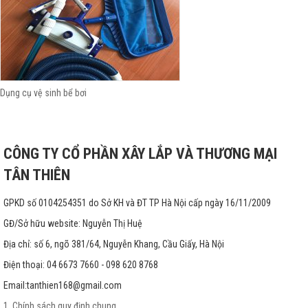
Dụng cụ vệ sinh bể bơi
CÔNG TY CỔ PHẦN XÂY LẮP VÀ THƯƠNG MẠI
TÂN THIÊN
GPKD số 0104254351 do Sở KH và ĐT TP Hà Nội cấp ngày 16/11/2009
GĐ/Sở hữu website: Nguyễn Thị Huệ
Địa chỉ: số 6, ngõ 381/64, Nguyễn Khang, Cầu Giấy, Hà Nội
Điện thoại: 04 6673 7660 - 098 620 8768
Email:
tanthien168@gmail.com
1. Chính sách quy định chung