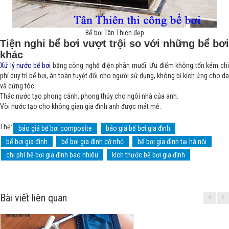
Bể bơi Tân Thiên đẹp
Tiện nghi bể bơi vượt trội so với những bể bơi
khác
Xử lý nước bể bơi
bằng công nghệ điện phân muối. Ưu điểm không tốn kém chi
phí duy trì bể bơi, àn toàn tuyệt đối cho người sử dụng, không bị kích ứng cho da
và cứng tóc.
Thác nước tạo phong cảnh, phong thủy cho ngôi nhà của anh.
Vòi nước tạo cho không gian gia đình anh được mát mẻ.
Thẻ:
báo giá bể bơi composite
báo giá bể bơi gia đình
bể bơi gia đình
bể bơi gia đình cỡ nhỏ
bể bơi gia đình tại hà nội
chi phí bể bơi gia đình bao nhiêu
kích thước bể bơi gia đình
Bài viết liên quan