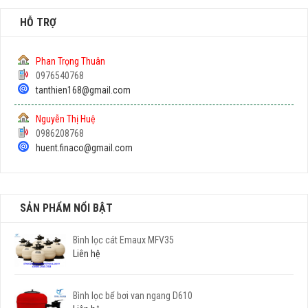
HỖ TRỢ
Phan Trọng Thuân
0976540768
tanthien168@gmail.com
Nguyễn Thị Huệ
0986208768
huent.finaco@gmail.com
SẢN PHẨM NỔI BẬT
Bình lọc cát Emaux MFV35
Liên hệ
Bình lọc bể bơi van ngang D610