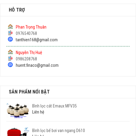
HỖ TRỢ
Phan Trọng Thuân
0976540768
tanthien168@gmail.com
Nguyễn Thị Huệ
0986208768
huent.finaco@gmail.com
SẢN PHẨM NỔI BẬT
Bình lọc cát Emaux MFV35
Liên hệ
Bình lọc bể bơi van ngang D610