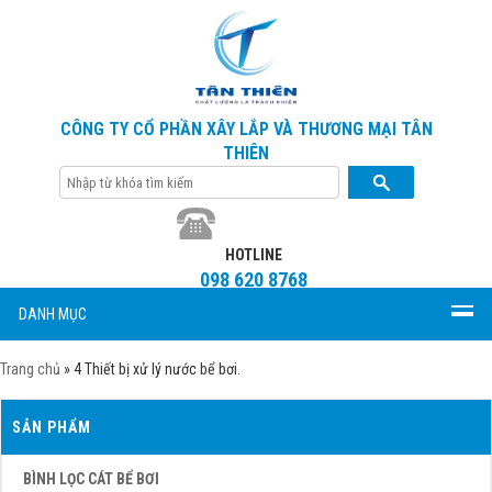
CÔNG TY CỔ PHẦN XÂY LẮP VÀ THƯƠNG MẠI TÂN
THIÊN
HOTLINE
098 620 8768
DANH MỤC
Trang chủ
»
4 Thiết bị xử lý nước bể bơi.
SẢN PHẨM
BÌNH LỌC CÁT BỂ BƠI