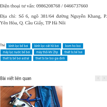
Điện thoại tư vấn: 0986208768 / 0466737660
Địa chỉ: Số 6, ngõ 381/64 đường Nguyễn Khang, P.
Yên Hòa, Q. Cầu Giấy, TP Hà Nôi
Thẻ:
bình lọc bể bơi
bình lọc cát hồ bơi
bom ho boi
máy lọc nước bể bơi
máy thổi khí 2hp
thiết bị bể bơi
thiết bị bể bơi astral
thiet bi be boi gia dinh
Bài viết liên quan