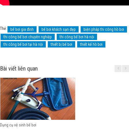
Thẻ:
bể bơi gia đình
bể bơi khách sạn đẹp
biện pháp thi công hồ bơi
thi công bể bơi chuyên nghiệp
thi công bể bơi hà nội
thi công bể bơi tại hà nội
thiết bị bể bơi
thiết kế hồ bơi
Bài viết liên quan
Dụng cụ vệ sinh bể bơi