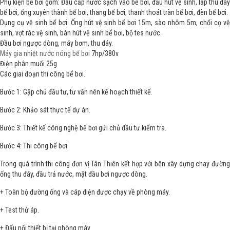
Phụ kiện bể bơi gồm: Đầu cấp nước sạch vào bể bơi, đầu hút vệ sinh, lắp thu đáy
bể bơi, ống xuyên thành bể bơi, thang bể bơi, thanh thoát tràn bể bơi, đèn bể bơi.
Dụng cụ vệ sinh bể bơi: Ống hút vệ sinh bể bơi 15m, sào nhôm 5m, chổi cọ vệ
sinh, vợt rác vệ sinh, bàn hút vệ sinh bể bơi, bộ tes nước.
Đầu bơi ngược dòng, máy bơm, thu đáy.
Máy gia nhiệt nước nóng bể bơi
7hp/380v
Điện phân muối 25g
Các giai đoạn thi công bể bơi.
Bước 1: Gặp chủ đầu tư, tư vấn nên kế hoạch thiết kế.
Bước 2: Khảo sát thực tế dự án.
Bước 3: Thiết kế công nghệ bể bơi gửi chủ đầu tư kiểm tra.
Bước 4: Thi công bể bơi
Trong quá trình thi công đơn vị Tân Thiên kết hợp với bên xây dựng chay đường
ống thu đáy, đầu trả nước, mặt đầu bơi ngược dòng.
+ Toàn bộ đường ống và cáp điện được chạy về phòng máy.
+ Test thử áp.
+ Đấu nối thiết bị tại phòng máy.