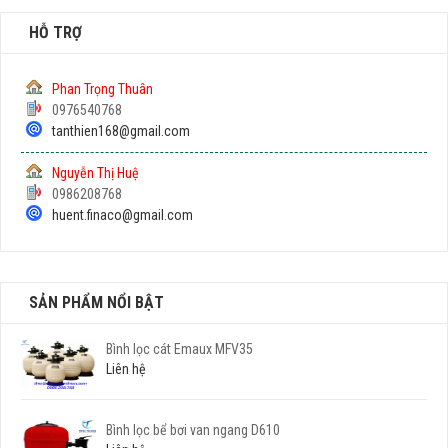
HỖ TRỢ
Phan Trọng Thuân
0976540768
tanthien168@gmail.com
Nguyễn Thị Huệ
0986208768
huent.finaco@gmail.com
SẢN PHẨM NỔI BẬT
Bình lọc cát Emaux MFV35
Liên hệ
Bình lọc bể bơi van ngang D610