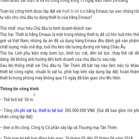
Thiên khảo sát thực tế và thì công trong vòng 15 ngày, Bảo hành 24 tháng.
Toàn bộ công trình được lắp đặt với
thiết bị bể bơi
hãng Emaux, tại sao chúng tôi
tư vấn cho chủ đầu tư dùng thiết bị của hãng Emaux?
Thứ nhất: mục tiêu Chủ đầu tư kinh doanh khách sạn
Thứ hai: Thiết bị hãng Emaux là một trong những thiết bị đã có tên tuổi trên thế
giới và Việt Nam, những dự án đã sử dụng hàng Emaux đều đánh giá sản phẩm
chất lượng, mẫu mã đẹp, tuổi thọ kéo dài tương đương với hàng Châu Âu.
Thứ ba: Linh phụ kiện máy bơm lọc, bình lọc cát, đèn bể bơi….thay thế rất dễ
dàng. Để không ảnh hưởng đến kinh doanh của chủ đầu tư sau này.
Sau khi thống nhất với Chủ đầu tư Tân Thiên đã bắt tay vào làm việc từ khâu
thiết kế công nghệ, chuẩn bị vật tư, phối hợp bên xây dựng lắp đặt, hoàn thiện
thiết bị trong phòng máy không qua 15 ngày đã bàn giao cho Ms Hiền.
Thông tin công trình
2
– Thể tích bể: 50 m
.
– Tổng
chi phí vật tư, thiết bị bể bơi
: 305.000.000 VNĐ. (Giá đã bao gồm chi ph
nhân công lắp đặt).
– Đơn vị thi công: Công ty Cổ phần xây lắp và Thương mại Tân Thiên.
– Thời gian ký kết hợp đồng bàn giao: 26 tháng 05 đến 05 tháng 06 năm 2018.