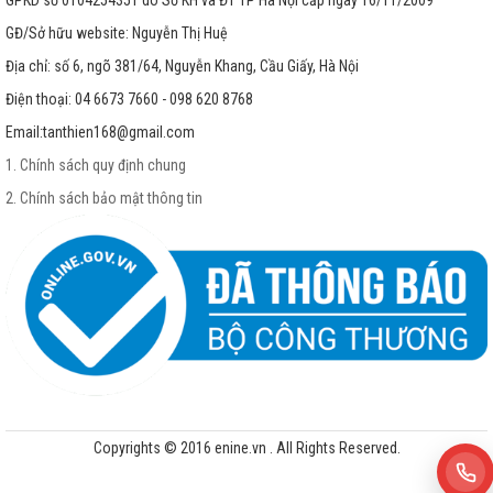
GPKD số 0104254351 do Sở KH và ĐT TP Hà Nội cấp ngày 16/11/2009
GĐ/Sở hữu website: Nguyễn Thị Huệ
Địa chỉ: số 6, ngõ 381/64, Nguyễn Khang, Cầu Giấy, Hà Nội
Điện thoại: 04 6673 7660 - 098 620 8768
Email:
tanthien168@gmail.com
1. Chính sách quy định chung
2. Chính sách bảo mật thông tin
Copyrights © 2016 enine.vn . All Rights Reserved.