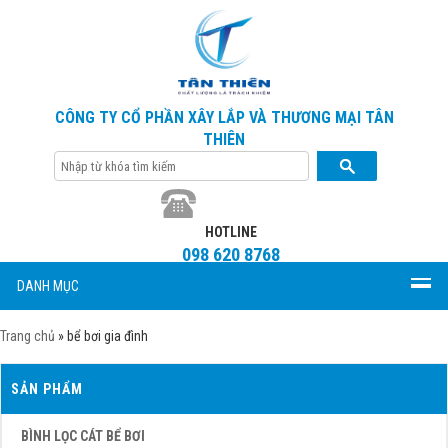
CÔNG TY CỔ PHẦN XÂY LẮP VÀ THƯƠNG MẠI TÂN
THIÊN
HOTLINE
098 620 8768
DANH MỤC
Trang chủ
»
bể bơi gia đình
SẢN PHẨM
BÌNH LỌC CÁT BỂ BƠI