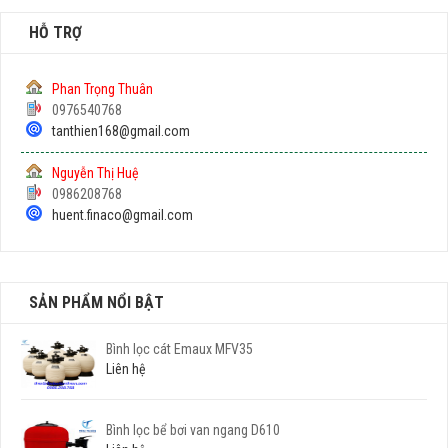
HỖ TRỢ
Phan Trọng Thuân
0976540768
tanthien168@gmail.com
Nguyễn Thị Huệ
0986208768
huent.finaco@gmail.com
SẢN PHẨM NỔI BẬT
Bình lọc cát Emaux MFV35
Liên hệ
Bình lọc bể bơi van ngang D610