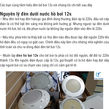
Các bạn cùng tiềm hiểu đèn bể bơi 12v với chúng tôi chi tiết sau đây.
Nguyên lý đèn dưới nước hồ bơi 12v.
– Như đèn led hay đèn haloge gia đình dùng thường điện áp là 220v, đấu với cáp
điện là có thể bật lên sáng mà không ảnh hưởng gì. Nhưng ngược lại đèn dưới
nước hồ bơi, bể cá, đài phun nước lại không lắp nguồn điện vào đèn là 220v.
– Nếu như phía trên ta thấy bất cứ thứ đèn nào đều được lắp đặt nguồn 220v khị
hở điện đều có nguy cơ giật cao. Chính điều này làm cho những nhà nghiên cứu
tính toán và cho ra dòng điện đèn bể bơi 12v.
– Muốn lắp
đèn hồ bơi 12v
cho bể bơi ta phải có bộ đổi nguồn, để đổi từ 220
thành 12v. Khi nguồn điện được cấp là 12v, giả thuyết có bị hở điện hay đứt dây
cáp người bơi có va chạm vào cũng chỉ có cảm giá tê tê.