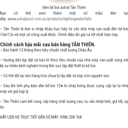
Đèn bể bơi astral Tân Thiên
Bạn có thể xem thêm một số mẫu đèn tại
đây:
www.astralpool.com.au/products/lightingwaterfalls
– Tân Thiên là đơn vị nhập khẩu trực tiếp từ các nhà máy sản xuất
đèn bể bơ
12w
/12v và một số công suất khác. Chính điều đó giá cả tốt nhất hiện nay.
Chính sách hậu mãi sau bán hàng TÂN THIÊN.
– Bảo hành 12 tháng theo tiêu chuẩn chất lượng Châu Âu.
– Hướng dẫn lắp đặt và bảo trì theo tiêu chuẩn của nhà máy sản xuất cùng với
kỹ sư nhiều kinh nghiệm trong lĩnh vực lắp đặt thiết bị bể bơi.
– Có thể đổi lại nếu hàng hóa chưa bị lắp đặt và hộp còn nguyên vẹn.
– Sau khi linh phụ kiện
đèn bể bơi 12w
bị cháy bóng được cung cấp lại từ nhà
máy với giá hợp lý.
– Tân Thiên cam kết cung cấp hàng chất lượng cao, tư vấn nhiệt tình, giá tốt, uy
tín.
HÃY LIỆN HỆ TRỰC TIẾP ĐẾN SỐ MÁY: 0986 208 768