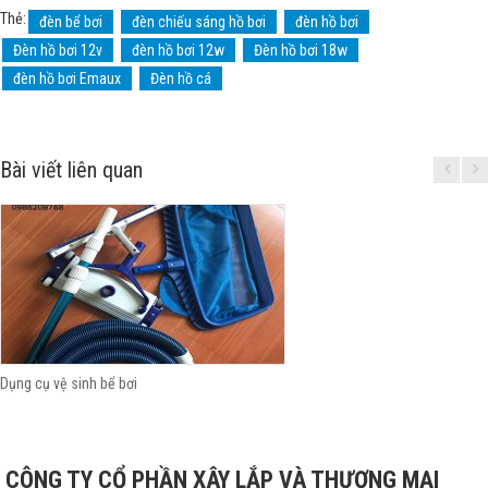
Thẻ:
đèn bể bơi
đèn chiếu sáng hồ bơi
đèn hồ bơi
Đèn hồ bơi 12v
đèn hồ bơi 12w
Đèn hồ bơi 18w
đèn hồ bơi Emaux
Đèn hồ cá
Bài viết liên quan
Dụng cụ vệ sinh bể bơi
CÔNG TY CỔ PHẦN XÂY LẮP VÀ THƯƠNG MẠI