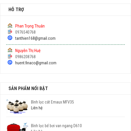
HỖ TRỢ
Phan Trọng Thuân
0976540768
tanthien168@gmail.com
Nguyễn Thị Huệ
0986208768
huent.finaco@gmail.com
SẢN PHẨM NỔI BẬT
Bình lọc cát Emaux MFV35
Liên hệ
Bình lọc bể bơi van ngang D610