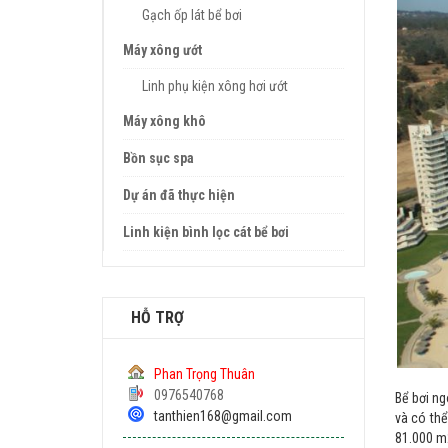
Gạch ốp lát bể bơi
Máy xông ướt
Linh phụ kiện xông hơi ướt
Máy xông khô
Bồn sục spa
Dự án đã thực hiện
Linh kiện bình lọc cát bể bơi
HỖ TRỢ
Phan Trọng Thuân
0976540768
Bể bơi ng
tanthien168@gmail.com
và có thể
81.000 m2