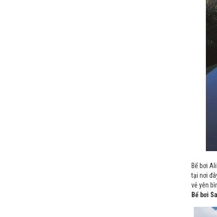
Bể bơi Al
tại nơi đ
vẻ yên bì
Bể bơi S