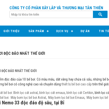
CÔNG TY CỔ PHẦN XÂY LẮP VÀ THƯƠNG MẠI TÂN THIÊN
GIỚI THIỆU
SẢN PHẨM
DỊCH VỤ
DỰ ÁN
TIN T
BƠI ĐỘC ĐÁO NHẤT THẾ GIỚI
I ĐỘC ĐÁO NHẤT THẾ GIỚI
ểm độc đáo của 10 bể bơi: Có màu máu, dát vàng hay chứa cá sấu, những bể bơi
ững bể bơi có công nghệ cao và chuyên dùng
thiết bị bể bơi cao cấp
trên thế giới
cát bể bơi
:
Bình lọc cát astral
,
bình lọc cát emaux
,
bình lọc cát Certikin
, bình lọc c
bể bơi
:
Máy bơm lọc bể bơi Astral
,
Máy bơm lọc bể bơi Emaux
,
Máy bơm lọc bể b
 Nemo 33 độc đáo độ sâu, tại Bỉ