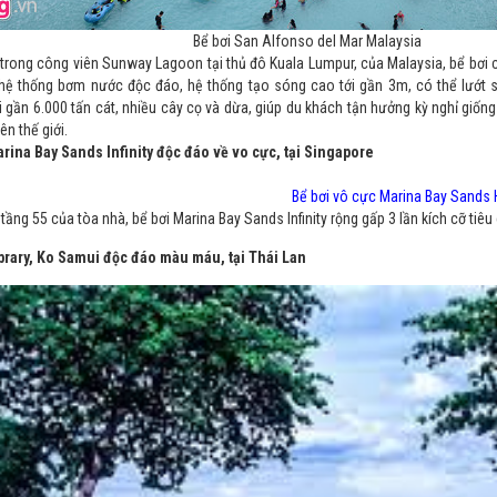
Bể bơi San Alfonso del Mar Malaysia
trong công viên Sunway Lagoon tại thủ đô Kuala Lumpur, của Malaysia, bể bơi 
hệ thống bơm nước độc đáo, hệ thống tạo sóng cao tới gần 3m, có thể lướt 
 gần 6.000 tấn cát, nhiều cây cọ và dừa, giúp du khách tận hưởng kỳ nghỉ giống 
ên thế giới.
arina Bay Sands Infinity độc đáo về vo cực, tại Singapore
Bể bơi vô cực Marina Bay Sands 
tầng 55 của tòa nhà, bể bơi Marina Bay Sands Infinity rộng gấp 3 lần kích cỡ tiêu
ibrary, Ko Samui độc đáo màu máu, tại Thái Lan