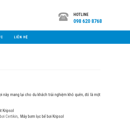
HOTLINE
098 620 8768
ỨC
LIÊN HỆ
 này mang lại cho du khách trải nghiệm khó quên, đó là một
:
át Kripsol
ơi Certikin
, Máy bơm lọc bể bơi Kripsol