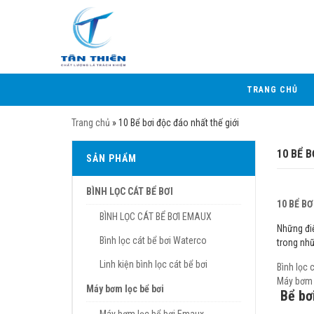
TRANG CHỦ
Trang chủ
»
10 Bể bơi độc đáo nhất thế giới
10 BỂ 
SẢN PHẨM
BÌNH LỌC CÁT BỂ BƠI
10 BỂ BƠ
BÌNH LỌC CÁT BỂ BƠI EMAUX
Những đi
Bình lọc cát bể bơi Waterco
trong nh
Linh kiện bình lọc cát bể bơi
Bình lọc 
Máy bơm 
Máy bơm lọc bể bơi
Bể bơi