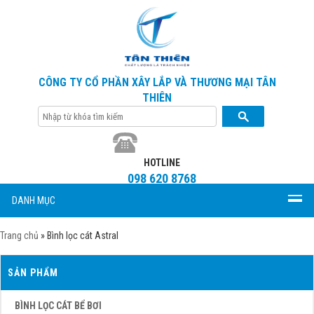
CÔNG TY CỔ PHẦN XÂY LẮP VÀ THƯƠNG MẠI TÂN
THIÊN
HOTLINE
098 620 8768
DANH MỤC
Trang chủ
»
Bình lọc cát Astral
SẢN PHẨM
BÌNH LỌC CÁT BỂ BƠI