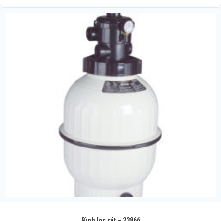
Bình lọc cát – 23866