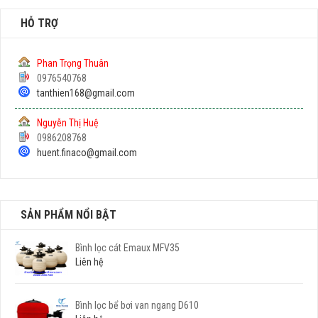
HỖ TRỢ
Phan Trọng Thuân
0976540768
tanthien168@gmail.com
Nguyễn Thị Huệ
0986208768
huent.finaco@gmail.com
SẢN PHẨM NỔI BẬT
Bình lọc cát Emaux MFV35
Liên hệ
Bình lọc bể bơi van ngang D610