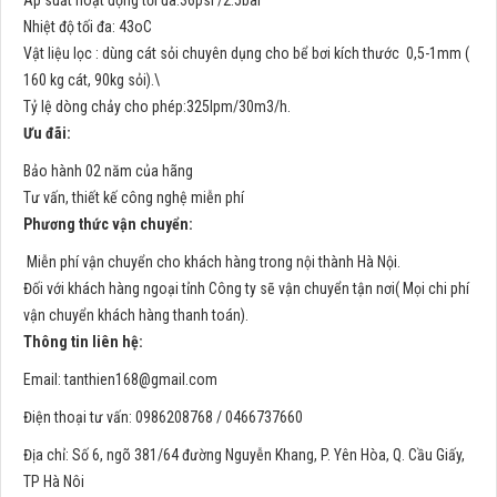
Âp suất hoạt động tối đa:36psi /2.5bar
Nhiệt độ tối đa: 43oC
Vật liệu lọc : dùng cát sỏi chuyên dụng cho bể bơi kích thước 0,5-1mm (
160 kg cát, 90kg sỏi).\
Tỷ lệ dòng chảy cho phép:325lpm/30m3/h.
Ưu đãi:
Bảo hành 02 năm của hãng
Tư vấn, thiết kế công nghệ miễn phí
Phương thức vận chuyển:
Miễn phí vận chuyển cho khách hàng trong nội thành Hà Nội.
Đối với khách hàng ngoại tỉnh Công ty sẽ vận chuyển tận nơi( Mọi chi phí
vận chuyển khách hàng thanh toán).
Thông tin liên hệ:
Email:
tanthien168@gmail.com
Điện thoại tư vấn: 0986208768 / 0466737660
Địa chỉ: Số 6, ngõ 381/64 đường Nguyễn Khang, P. Yên Hòa, Q. Cầu Giấy,
TP Hà Nôi