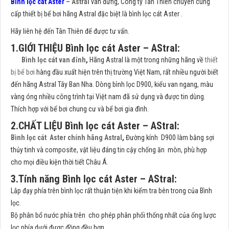
Bình lọc cát Aster
– Astral
van đứng, Công ty Tân Thiên chuyên cung
cấp thiết bị bể bơi hãng Astral đặc biệt là bình lọc cát Aster .
Hãy liên hệ đến Tân Thiên để được tư vấn.
1.GIỚI THIỆU Bình lọc cát Aster – AStral:
Bình lọc cát van đỉnh
,
Hãng Astral là một trong những hãng về
thiết
bị bể bơi
hàng đầu xuất hiện trên thị trường Việt Nam, rất nhiều người biết
đến hãng Astral Tây Ban Nha. Dòng bình lọc D900, kiểu van ngang, màu
vàng óng nhiều công trình tại Việt nam đã sử dụng và được tin dùng.
Thích hợp với bể bơi chung cư và bể bơi gia đình.
2.CHẤT LIỆU Bình lọc cát Aster – AStral:
Bình lọc cát Aster chính hãng Astral
,
Đường kính D900 làm bằng sợi
thủy tinh và composite, vật liệu đáng tin cậy chống ăn mòn, phù hợp
cho mọi điều kiện thời tiết Châu Á.
3.Tính năng Bình lọc cát Aster – AStral:
Lắp đạy phía trên bình lọc rất thuận tiện khi kiểm tra bên trong của Bình
lọc.
Bộ phân bổ nước phía trên cho phép phân phối thống nhất của ống lược
lọc phía dưới được đồng đều hơn.