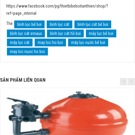
https://www.facebook.com/pg/thietbibeboitanthien/shop/?
ref=page_internal
Thẻ:
bình lọc bể bơi
bình lọc cát
bình lọc cát bể bơi
bình lọc cát emaux
bình lọc cát hồ bơi
máy lọc bể bơi
máy lọc cát
may loc ho boi
máy lọc nước bể bơi
may loc nuoc ho boi
SẢN PHẨM LIÊN QUAN