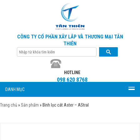
CÔNG TY CỔ PHẦN XÂY LẮP VÀ THƯƠNG MẠI TÂN
THIÊN
HOTLINE
098 620 8768
DANH MỤC
Trang chủ
»
Sản phẩm
»
Bình lọc cát Aster – AStral