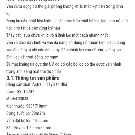
Van xả tự động có thể giải phóng không khí bị mắc kẹt bên trong Bình
lọc.
Đáng tin cậy, chất liệu không bị ăn mòn hóa chất bể bơi, làm cho nó phù
hợp cho tất cả các vùng khí hậu
Thay cát , sửa chữa khi bị rò rỉ Bình lọc một cách nhanh nhất.
Van xả dưới đáy bình và van đa năng sử dụng rất thuận tiện: cách dùng
van đa năng ta chỉ cần dùng tay điều chỉnh tay van về chức năng lọc
Bình lọc sẽ hoạt động lọc ngay.
Bề mặt kháng tia cực tím UV, do đó các bộ lọc có thể được vận hành
trong ánh sáng mặt trời trực tiếp.
3.1.Thông tin sản phẩm:
Hãng sản xuất: Astral – Tây Ban Nha
Code: 88010707
Model:33848
Kích thước: 960*710mm
Công suất lọc: 30m3/h
Vị trí đặt bộ lọc: 1000mm
Kết nối van: 1.5inch/50mm