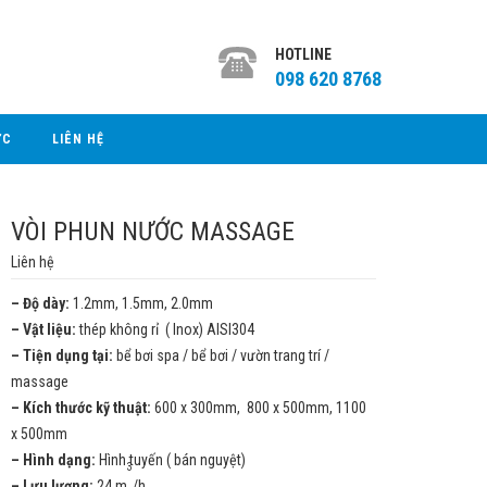
HOTLINE
098 620 8768
ỨC
LIÊN HỆ
VÒI PHUN NƯỚC MASSAGE
Liên hệ
– Độ dày:
1.2mm, 1.5mm, 2.0mm
– Vật liệu:
thép không rỉ ( Inox) AISI304
– Tiện dụng tại:
bể bơi spa / bể bơi / vườn trang trí /
massage
– Kích thước kỹ thuật:
600 x 300mm, 800 x 500mm, 1100
x 500mm
– Hình dạng:
Hình tuyến ( bán nguyệt)
3
– Lưu lượng:
24 m
/h