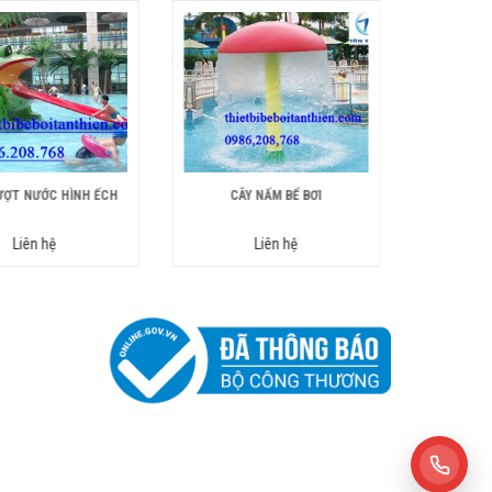
ƯỢT NƯỚC HÌNH ẾCH
CÂY NẤM BỂ BƠI
PHỄU
Liên hệ
Liên hệ