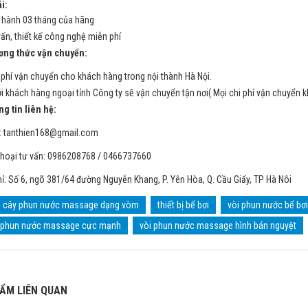
i:
ành 03 tháng của hãng
n, thiết kế công nghệ miễn phí
ng thức vận chuyển:
phí vận chuyển cho khách hàng trong nội thành Hà Nội.
ới khách hàng ngoại tỉnh Công ty sẽ vận chuyển tận nơi( Mọi chi phí vận chuyển 
 tin liên hệ:
:
tanthien168@gmail.com
thoại tư vấn: 0986208768 / 0466737660
hỉ: Số 6, ngõ 381/64 đường Nguyễn Khang, P. Yên Hòa, Q. Cầu Giấy, TP Hà Nôi
cây phun nước massage dạng vòm
thiết bị bể bơi
vòi phun nước bể bơ
 phun nước massage cực mạnh
vòi phun nước massage hình bán nguyệt
ẨM LIÊN QUAN