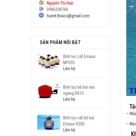
Nguyễn Thị Huệ
0986208768
huent.finaco@gmail.com
SẢN PHẨM NỔI BẬT
Bình lọc cát Emaux
MFV35
Liên hệ
Bình lọc bể bơi van
ngang D610
Liên hệ
Tá
– Nếu
Bình lọc cát bể bơi
– Mas
Emaux V500
Liên hệ
Kh