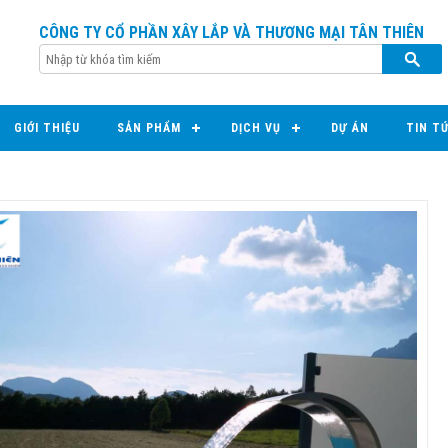
CÔNG TY CỔ PHẦN XÂY LẮP VÀ THƯƠNG MẠI TÂN THIÊN
GIỚI THIỆU
SẢN PHẨM
DỊCH VỤ
DỰ ÁN
TIN T