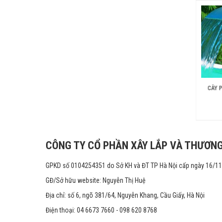
PHỄU NƯỚC BỂ BƠI
CÂY NẤM TRANG TRÍ BỂ BƠI
CÂY 
Liên hệ
Liên hệ
CÔNG TY CỔ PHẦN XÂY LẮP VÀ THƯƠNG
GPKD số 0104254351 do Sở KH và ĐT TP Hà Nội cấp ngày 16/1
GĐ/Sở hữu website: Nguyễn Thị Huệ
Địa chỉ: số 6, ngõ 381/64, Nguyễn Khang, Cầu Giấy, Hà Nội
Điện thoại: 04 6673 7660 - 098 620 8768