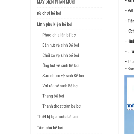
–
Độ 
MÁY ĐIỆN PHÂN MUỐI
– Vật 
Đồ chơi bể bơi
– Tiện
Linh phụ kiện bể bơi
– Kíc
Phao chia làn bể bơi
– Hìn
Bàn hút vệ sinh Bể bơi
– Lưu
Chổi cọ vệ sinh bể bơi
– Tác
Ống hút vệ sinh Bể bơi
– Bảo
Sào nhôm vệ sinh Bể bơi
Vợt rác vệ sinh Bể bơi
Thang bể bơi
Thanh thoát tràn bể bơi
Thiết bị lọc nước bể bơi
Tấm phủ bể bơi