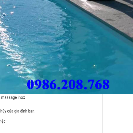
 massage inox
hủy của gia đình bạn.
iệc.