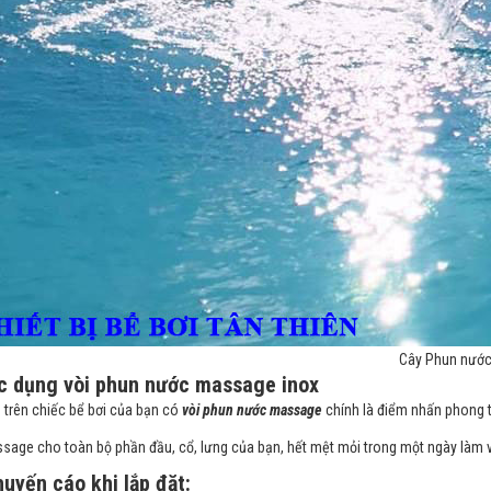
Cây Phun nước
c dụng vòi phun nước massage inox
 trên chiếc bể bơi của bạn có
vòi phun nước massage
chính là điểm nhấn phong t
sage cho toàn bộ phần đầu, cổ, lưng của bạn, hết mệt mỏi trong một ngày làm v
uyến cáo khi lắp đặt: