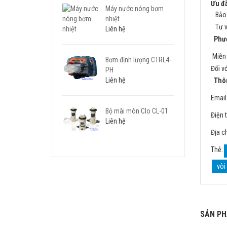
Ưu đã
Máy nước nóng bơm
Bảo h
nhiệt
Tư vấ
Liên hệ
Phươ
Miễn 
Bơm định lượng CTRL4-
Đối v
PH
Liên hệ
Thông
Email
Bộ mài mòn Clo CL-01
Điện 
Liên hệ
Địa c
Thẻ:
vòi
SẢN PH