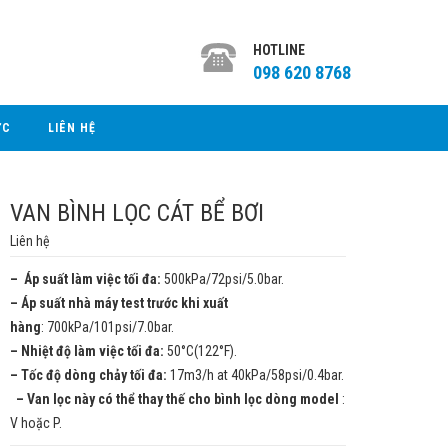
HOTLINE
098 620 8768
ỨC
LIÊN HỆ
VAN BÌNH LỌC CÁT BỂ BƠI
Liên hệ
– Áp suất làm việc tối đa:
500kPa/72psi/5.0bar.
– Áp suất nhà máy test trước khi xuất
hàng
: 700kPa/101psi/7.0bar.
– Nhiệt độ làm việc tối đa:
50°C(122°F).
– Tốc độ dòng chảy tối đa:
17m3/h at 40kPa/58psi/0.4bar.
– Van lọc này có thể thay thế cho bình lọc dòng model
:
V hoặc P.