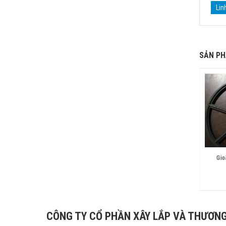
Lin
SẢN PH
N BÌNH LỌC CÁT BỂ BƠI
LÕI LỌC BÌNH LỌC CÁT
Gio
Liên hệ
Liên hệ
CÔNG TY CỔ PHẦN XÂY LẮP VÀ THƯƠNG