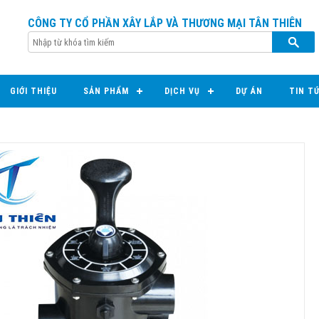
CÔNG TY CỔ PHẦN XÂY LẮP VÀ THƯƠNG MẠI TÂN THIÊN
GIỚI THIỆU
SẢN PHẨM
DỊCH VỤ
DỰ ÁN
TIN T