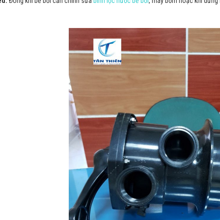
ed:
Đóng khi bể bơi cần chỉnh sửa
bình lọc nước bể bơi
, máy bơm hoặc khi dừng 