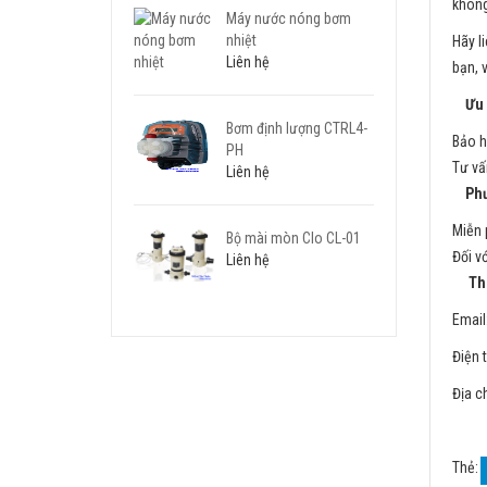
không
Máy nước nóng bơm
nhiệt
Hãy l
Liên hệ
bạn, 
Ưu đ
Bơm định lượng CTRL4-
Bảo h
PH
Tư vấ
Liên hệ
Phươ
Miễn 
Bộ mài mòn Clo CL-01
Đối v
Liên hệ
Thôn
Email
Điện 
Địa c
Thẻ: