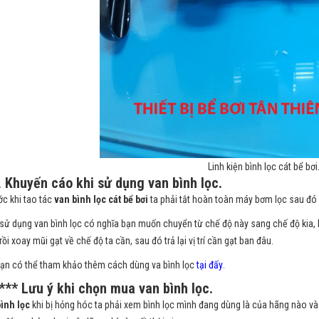
Linh kiện bình lọc cát bể bơi
.
Khuyến cáo khi sử dụng van bình lọc.
ớc khi tao tác
van bình lọc cát bể bơi
ta phải tắt hoàn toàn máy bơm lọc sau đó 
 sử dụng van bình lọc có nghĩa bạn muốn chuyển từ chế độ này sang chế độ kia,
ồi xoay mũi gạt về chế độ ta cần, sau đó trả lại vị trí cần gạt ban đâu.
ạn có thể tham khảo thêm cách dùng va bình lọc
tại đấy
.
*** Lưu ý khi chọn mua van bình lọc.
ình lọc
khi bị hỏng hóc ta phải xem bình lọc mình đang dùng là của hãng nào và