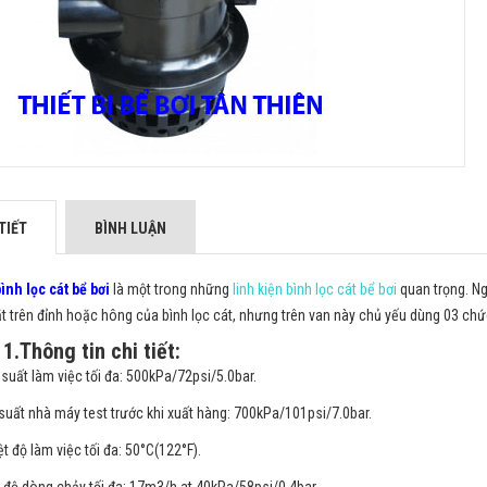
TIẾT
BÌNH LUẬN
ình lọc cát bể bơi
là một trong những
linh kiện bình lọc cát bể bơi
quan trọng. Ng
ặt trên đỉnh hoặc hông của bình lọc cát, nhưng trên van này chủ yếu dùng 03 chức
1.Thông tin chi tiết:
suất làm việc tối đa: 500kPa/72psi/5.0bar.
suất nhà máy test trước khi xuất hàng: 700kPa/101psi/7.0bar.
ệt độ làm việc tối đa: 50°C(122°F).