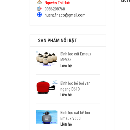
Clos
Nguyễn Thị Huệ
0986208768
huent.finaco@gmail.com
SẢN PHẨM NỔI BẬT
Bình lọc cát Emaux
MFV35
Liên hệ
Bình lọc bể bơi van
ngang D610
Liên hệ
Bình lọc cát bể bơi
Emaux V500
Liên hệ