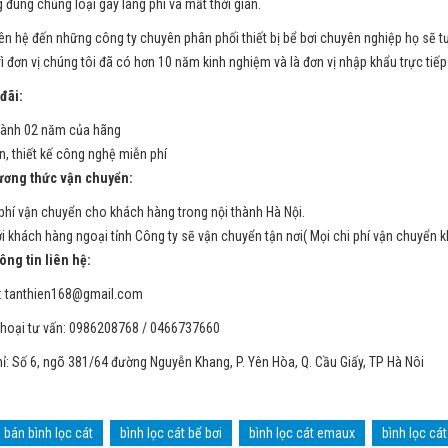
 đúng chủng loại gây lãng phí và mất thời gian.
iên hệ đến những công ty chuyên phân phối thiết bị bể bơi chuyên nghiệp họ sẽ t
vì đơn vị chúng tôi đã có hơn 10 năm kinh nghiệm và là đơn vị nhập khẩu trực tiếp
ãi:
ành 02 năm của hãng
n, thiết kế công nghệ miễn phí
ng thức vận chuyển:
phí vận chuyển cho khách hàng trong nội thành Hà Nội.
ới khách hàng ngoại tỉnh Công ty sẽ vận chuyển tận nơi( Mọi chi phí vận chuyển 
g tin liên hệ:
:
tanthien168@gmail.com
thoại tư vấn: 0986208768 / 0466737660
hỉ: Số 6, ngõ 381/64 đường Nguyễn Khang, P. Yên Hòa, Q. Cầu Giấy, TP Hà Nôi
bán bình lọc cát
bình lọc cát bể bơi
bình lọc cát emaux
bình lọc cát