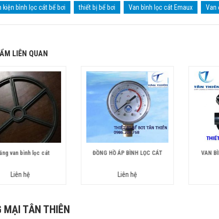
h kiện bình lọc cát bể bơi
thiết bị bể bơi
Van bình lọc cát Emaux
Van 
ẨM LIÊN QUAN
ăng van bình lọc cát
ĐỒNG HỒ ÁP BÌNH LỌC CÁT
VAN BÌ
Liên hệ
Liên hệ
 MẠI TÂN THIÊN