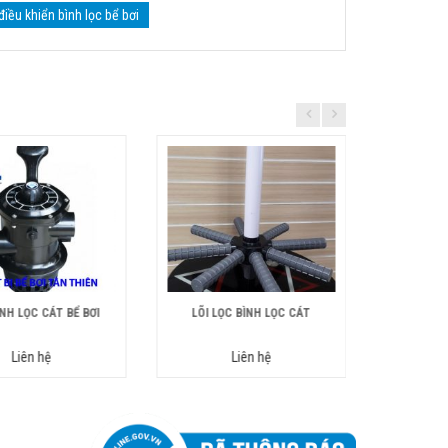
điều khiển bình lọc bể bơi
NH LỌC CÁT BỂ BƠI
LÕI LỌC BÌNH LỌC CÁT
Gioăng 
Liên hệ
Liên hệ