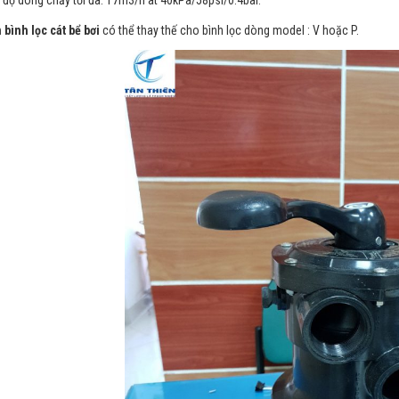
 độ dòng chảy tối đa: 17m3/h at 40kPa/58psi/0.4bar.
 bình lọc cát bể bơi
có thể thay thế cho bình lọc dòng model : V hoặc P.