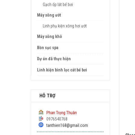
Gạch ốp lát bể bơi
Máy xông ướt
Linh phụ kiện xông hơi ướt
Máy xông khô
Bồn sục spa
Dự án đã thực hiện
Linh kiện bình lọc cát bể bơi
2
Fi
Ba
HỖ TRỢ
Ri
Phan Trọng Thuân
Wa
0976540768
Rec
tanthien168@gmail.com