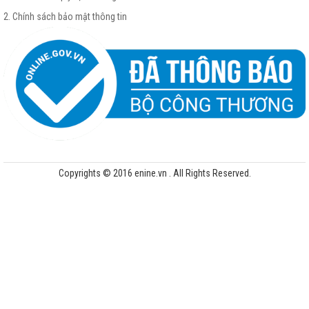
2. Chính sách bảo mật thông tin
Bình lọc cát bể bơi
2. Máy bơm bể bơi.
– Máy bơm nước bể bơi, máy bơm hồ bơi là một trong những
thiết bị bể bơi
không thể thiếu.
– Để có một hồ bơi chất lượng và ứng ý nhất, xung quanh đó có hàng chục vấn
Copyrights © 2016 enine.vn . All Rights Reserved.
đề để chúng ta cần phải quan tâm lưu ý.
– Một trong những vấn đề quan trong nhất được sắp lên hàng đầu là hệ thống
nước tuần hoàn phải sạch sẽ và đảm bảo luôn được lưu thông một cách hoàn
hảo.
– Do đó thiết bị máy bơm bể bơi, hô bơi
là không thể thiếu và nhất thiết phải cần
.
– Máy bơm bể bơi cũng giống bình lọc cát, trên thị trường cũng có vồ vàn các