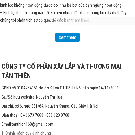
bình lọc không hoạt động được coi như bể bơi của bạn ngừng hoạt động.
– Bình lọc bể bơi hãng nào tốt và tiêu chuẩn để khách hàng tin cậy dưới đây
chúng tôi phân tích sơ bộ qua, để các bạn tham khảo:
– Bình lọc cát bể bơi Emaux: Đây là hãng được sản xuất tại Trung quốc nhưng
chuyên xuất khẩu đi các nước Châu Âu. Hãng Emaux đã có văn phòng tại Tây
Xem thêm
Ban Nha, nhưng không ngoài thị trường Việt Nam đã lắp đặt nhiều bình lọc như
tập đoàn Vincom, tập đoàn FLC, Tập đoàn Xuân Mai
– Bình lọc cát bể bơi Waterco: Đây là hãng được sản xuất tại Malaysia theo tiêu
CÔNG TY CỔ PHẦN XÂY LẮP VÀ THƯƠNG MẠI
chuẩn của Úc, cũng được đánh giá là dòng sản phẩm
thiết bị bể bơi cao cấp
trên
thế giới. Thị trường Việt Nam đã đón nhận dòng sản phẩm này nhiều năm, đặc
TÂN THIÊN
biệt là tại Thành phố Hồ Chí Minh và Đà Nẵng, thị trường Hà Nội chưa có nhiều.
– Bình lọc cát bể bơi Astral: Đây là dòng sản phẩm sớm nhất trên thế giới, cũng
GPKD số 0104254351 do Sở KH và ĐT TP Hà Nội cấp ngày 16/11/2009
là dòng sản phẩm vào thị trường Việt nam đầu tiên. Do đó khi nhắc đến thiết bị
GĐ/Sở hữu website: Nguyễn Thị Huệ
bể bơi người ta hay nhắc đến hãng Astral nó được ăn sâu vào tri thức người sử
Địa chỉ: số 6, ngõ 381/64, Nguyễn Khang, Cầu Giấy, Hà Nội
dụng.
Điện thoại: 04 6673 7660 - 098 620 8768
Email:
tanthien168@gmail.com
1. Chính sách quy định chung