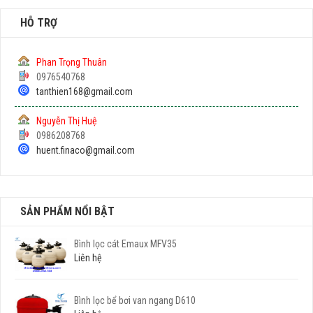
HỖ TRỢ
Phan Trọng Thuân
0976540768
tanthien168@gmail.com
Nguyễn Thị Huệ
0986208768
huent.finaco@gmail.com
SẢN PHẨM NỔI BẬT
Bình lọc cát Emaux MFV35
Liên hệ
Bình lọc bể bơi van ngang D610