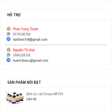
HỖ TRỢ
Phan Trọng Thuân
0976540768
tanthien168@gmail.com
Nguyễn Thị Huệ
0986208768
huent.finaco@gmail.com
SẢN PHẨM NỔI BẬT
Bình lọc cát Emaux MFV35
Liên hệ