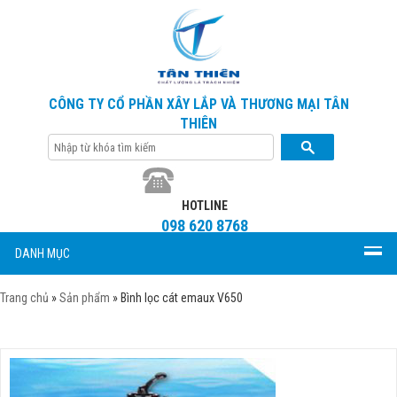
CÔNG TY CỔ PHẦN XÂY LẮP VÀ THƯƠNG MẠI TÂN
THIÊN
HOTLINE
098 620 8768
DANH MỤC
Trang chủ
»
Sản phẩm
»
Bình lọc cát emaux V650