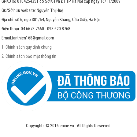
GPKD số 0104254351 do Sở KH và ĐT TP Hà Nội cấp ngày 16/11/2009
GĐ/Sở hữu website: Nguyễn Thị Huệ
Địa chỉ: số 6, ngõ 381/64, Nguyễn Khang, Cầu Giấy, Hà Nội
Điện thoại: 04 6673 7660 - 098 620 8768
Email:
tanthien168@gmail.com
1. Chính sách quy định chung
2. Chính sách bảo mật thông tin
Copyrights © 2016 enine.vn . All Rights Reserved.