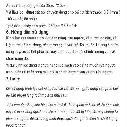
Âp suất hoạt động tối đa:36psi /2.5bar
Vật liệu lọc : dùng cát sỏi chuyên dụng cho bể bơi kích thước 0,5-1mm (
100 kg cát, 80 sỏi).\
Tỷ lệ dòng chảy cho phép: 260lpm/15.6m3/h
6. Hứng dẫn sử dụng
Bình lọc cát emuax
có van đan năng: rửa ngược, xả nước lọc đầu, xả
kiệt nước bể bơi, đóng, cấp nước sạch vào bể. Khi muốn 1 trong 5 chức
năng này, trước hết phải tắt máy bơm sau đó mới chỉnh hướng van về
chức năng đó.
Ví dụ: Bình lọc đang ở chức năng lọc sạch vào bể, ta muốn rửa ngược
trước tiên tắt máy bơm sau đó ta chỉnh hướng van về phí rửa ngược.
7. Lưu ý:
Khi sử dụng
bình lọc cát
sẽ có một số vấn đề mà người dùng cần phải biết
để sản phẩm tăng tuổi thọ hơn như sau:
Trên van đa năng của bình lọc cát có 01 kính quan sát, khi chiếc ống kính
này có màu vàng đục báo hiệu cát trong bình đã bị bẩn, lúc này chúng ta
phải rửa ngược để cát trong bình được sạch đồng thời đem lại chất lượng
nước tốt hơn.