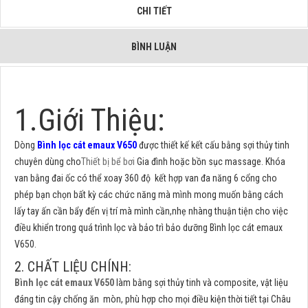
CHI TIẾT
BÌNH LUẬN
1.Giới Thiệu:
Dòng
Bình lọc cát emaux V650
được thiết kế kết cấu bằng sợi thủy tinh
chuyên dùng cho
Thiết bị bể bơi
Gia đình hoặc bồn sục massage. Khóa
van bằng đai ốc có thể xoay 360 độ kết hợp van đa năng 6 cổng cho
phép bạn chọn bất kỳ các chức năng mà mình mong muốn bằng cách
lấy tay ấn cần bẩy đến vị trí mà mình cần,nhẹ nhàng thuận tiện cho việc
điều khiển trong quá trình lọc và bảo trì bảo dưỡng Bình lọc cát emaux
V650.
2. CHẤT LIỆU CHÍNH:
Bình lọc cát emaux V650
làm bằng sợi thủy tinh và composite, vật liệu
đáng tin cậy chống ăn mòn, phù hợp cho mọi điều kiện thời tiết tại Châu