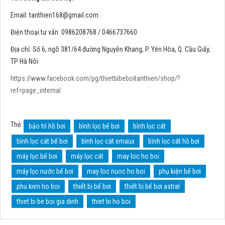
Email:
tanthien168@gmail.com
Điện thoại tư vấn: 0986208768 / 0466737660
Địa chỉ: Số 6, ngõ 381/64 đường Nguyễn Khang, P. Yên Hòa, Q. Cầu Giấy,
TP Hà Nôi
https://www.facebook.com/pg/thietbibeboitanthien/shop/?
ref=page_internal
Thẻ:
bảo trì hồ bơi
bình lọc bể bơi
bình lọc cát
bình lọc cát bể bơi
bình lọc cát emaux
bình lọc cát hồ bơi
máy lọc bể bơi
máy lọc cát
may loc ho boi
máy lọc nước bể bơi
may loc nuoc ho boi
phụ kiện bể bơi
phu kien ho boi
thiết bị bể bơi
thiết bị bể bơi astral
thiet bi be boi gia dinh
thiet bi ho boi