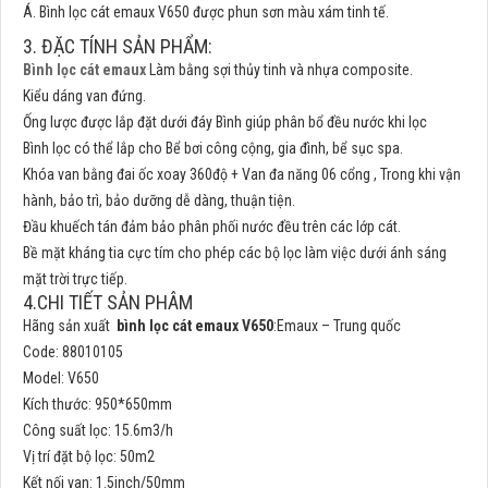
Á. Bình lọc cát emaux V650 được phun sơn màu xám tinh tế.
3. ĐẶC TÍNH SẢN PHẨM:
Bình lọc cát emaux
Làm bằng sợi thủy tinh và nhựa composite.
Kiểu dáng van đứng.
Ống lược được lắp đặt dưới đáy Bình giúp phân bổ đều nước khi lọc
Bình lọc có thể lắp cho Bể bơi công cộng, gia đình, bể sục spa.
Khóa van bằng đai ốc xoay 360độ + Van đa năng 06 cổng , Trong khi vận
hành, bảo trì, bảo dưỡng dễ dàng, thuận tiện.
Đầu khuếch tán đảm bảo phân phối nước đều trên các lớp cát.
Bề mặt kháng tia cực tím cho phép các bộ lọc làm việc dưới ánh sáng
mặt trời trực tiếp.
4.CHI TIẾT SẢN PHÂM
Hãng sản xuất
bình lọc cát emaux V650
:Emaux – Trung quốc
Code: 88010105
Model: V650
Kích thước: 950*650mm
Công suất lọc: 15.6m3/h
Vị trí đặt bộ lọc: 50m2
Kết nối van: 1.5inch/50mm