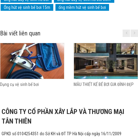
Ống hút vệ sinh bể bơi 15m
ống mềm hút vệ sinh bể bơi
Bài viết liên quan
Dụng cụ vệ sinh bể bơi
MẪU THIẾT KẾ BỂ BƠI GIA ĐÌNH ĐẸP
CÔNG TY CỔ PHẦN XÂY LẮP VÀ THƯƠNG MẠI
TÂN THIÊN
GPKD số 0104254351 do Sở KH và ĐT TP Hà Nội cấp ngày 16/11/2009