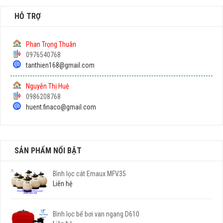
HỖ TRỢ
Phan Trọng Thuân
0976540768
tanthien168@gmail.com
Nguyễn Thị Huệ
0986208768
huent.finaco@gmail.com
SẢN PHẨM NỔI BẬT
Bình lọc cát Emaux MFV35
Liên hệ
Bình lọc bể bơi van ngang D610