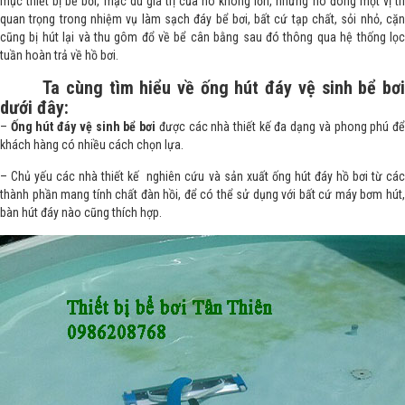
mục thiết bị bể bơi, mặc dù giá trị của nó không lớn, nhưng nó đóng một vị trí
quan trọng trong nhiệm vụ làm sạch đáy bể bơi, bất cứ tạp chất, sỏi nhỏ, cặn
cũng bị hút lại và thu gôm đổ về bể cân bằng sau đó thông qua hệ thống lọc
tuần hoàn trả về hồ bơi.
Ta cùng tìm hiểu về ống hút đáy vệ sinh bể bơi
dưới đây:
–
Ống hút đáy vệ sinh bể bơi
được các nhà thiết kế đa dạng và phong phú đ
khách hàng có nhiều cách chọn lựa.
– Chủ yếu các nhà thiết kế nghiên cứu và sản xuất ống hút đáy hồ bơi từ các
thành phần mang tính chất đàn hồi, để có thể sử dụng với bất cứ máy bơm hút,
bàn hút đáy nào cũng thích hợp.