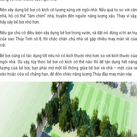
Nên xây dựng bể bơi có kích cỡ tương xứng với ngôi nhà. Nếu quá to so với căn
nhà, hồ có thể “làm chìm” nhà, truyền đến nguồn năng lượng xấu. Thay vì vậy,
hãy xây bể bơi nhỏ hơn.
Nếu gia chủ có điều kiện xây dựng bể bơi trong vườn, và đặt nó đúng vị trí an trụ
của sao Thủy Tinh số 8, thì chắc chắn chủ nhà sẽ gặp nhiều may mắn về của
cải.
Bể bơi cũng có tác dụng tốt nếu nó có kích thước nhỏ hơn so với kích thước của
ngôi nhà. Dù vậy, tùy theo bể bơi có kích cỡ thế nào thì để tận dụng hết năng
lượng của bể bơi, bạn phải mở một lối thông giữa bể bơi và nhà – một cửa ra
vào hoặc cửa sổ chẳng hạn, để đón chào năng lượng Thủy đầy may mắn này.