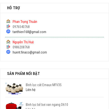
HỖ TRỢ
Phan Trọng Thuân
0976540768
tanthien168@gmail.com
Nguyễn Thị Huệ
0986208768
huent.finaco@gmail.com
SẢN PHẨM NỔI BẬT
Bình lọc cát Emaux MFV35
Liên hệ
Bình lọc bể bơi van ngang D610