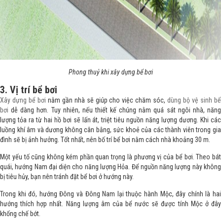
Phong thuỷ khi xây dựng bể bơi
3. Vị trí bể bơi
Xây dựng bể bơi
nằm gần nhà sẽ giúp cho việc chăm sóc,
dùng bộ vệ sinh b
bơi
dễ dàng hơn. Tuy nhiên, nếu thiết kế chúng nằm quá sát ngôi nhà, năng
lượng tỏa ra từ hai hồ bơi sẽ lấn át, triệt tiêu nguồn năng lượng dương. Khi các
luồng khí âm và dương không cân bằng, sức khoẻ của các thành viên trong gia
đình sẽ bị ảnh hưởng. Tốt nhất, nên bố trí bể bơi nằm cách nhà khoảng 30 m.
Một yếu tố cũng không kém phần quan trọng là phương vị của bể bơi. Theo bát
quái, hướng Nam đại diện cho năng lượng Hỏa. Để nguồn năng lượng này không
bị tiêu hủy, bạn nên tránh đặt bể bơi ở hướng này.
Trong khi đó, hướng Đông và Đông Nam lại thuộc hành Mộc, đây chính là hai
hướng thích hợp nhất. Năng lượng âm của bể nước sẽ được tính Mộc ở đây
khống chế bớt.