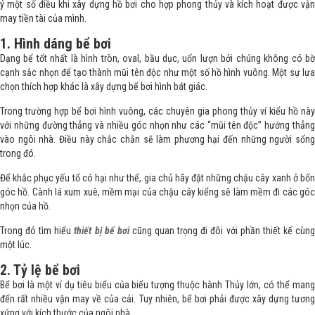
ý một số điều khi xây dựng hồ bơi cho hợp phong thủy và kích hoạt được vận
may tiền tài của mình.
1. Hình dáng bể bơi
Dạng bể tốt nhất là hình tròn, oval, bầu dục, uốn lượn bởi chúng không có bờ
cạnh sắc nhọn để tạo thành mũi tên độc như một số hồ hình vuông. Một sự lựa
chọn thích hợp khác là xây dựng bể bơi hình bát giác.
Trong trường hợp bể bơi hình vuông, các chuyên gia phong thủy ví kiểu hồ này
với những đường thẳng và nhiều góc nhọn như các “mũi tên độc” hướng thẳng
vào ngôi nhà. Điều này chắc chắn sẽ làm phương hại đến những người sống
trong đó.
Để khắc phục yếu tố có hại như thế, gia chủ hãy đặt những chậu cây xanh ở bốn
góc hồ. Cành lá xum xuê, mềm mại của chậu cây kiểng sẽ làm mềm đi các góc
nhọn của hồ.
Trong đó tìm hiểu
thiết bị bể bơi
cũng quan trọng đi đôi với phần thiết kế cùn
một lúc.
2. Tỷ lệ bể bơi
Bể bơi là một ví dụ tiêu biểu của biểu tượng thuộc hành Thủy lớn, có thể mang
đến rất nhiều vận may về của cải. Tuy nhiên, bể bơi phải được xây dựng tương
xứng với kích thước của ngôi nhà.