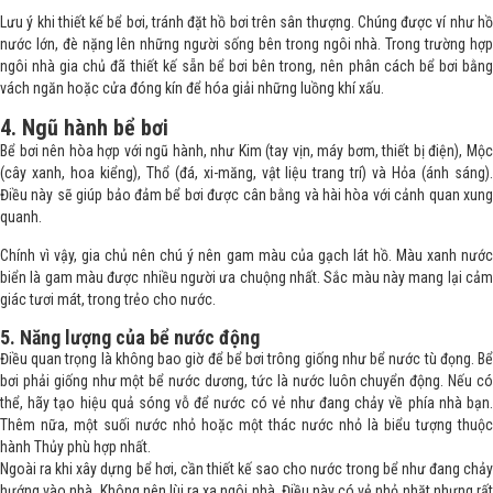
Lưu ý khi thiết kế bể bơi, tránh đặt hồ bơi trên sân thượng. Chúng được ví như hồ
nước lớn, đè nặng lên những người sống bên trong ngôi nhà. Trong trường hợp
ngôi nhà gia chủ đã thiết kế sẵn bể bơi bên trong, nên phân cách bể bơi bằng
vách ngăn hoặc cửa đóng kín để hóa giải những luồng khí xấu.
4. Ngũ hành bể bơi
Bể bơi nên hòa hợp với ngũ hành, như Kim (tay vịn, máy bơm, thiết bị điện), Mộc
(cây xanh, hoa kiểng), Thổ (đá, xi-măng, vật liệu trang trí) và Hỏa (ánh sáng).
Điều này sẽ giúp bảo đảm bể bơi được cân bằng và hài hòa với cảnh quan xung
quanh.
Chính vì vậy, gia chủ nên chú ý nên gam màu của gạch lát hồ. Màu xanh nước
biển là gam màu được nhiều người ưa chuộng nhất. Sắc màu này mang lại cảm
giác tươi mát, trong trẻo cho nước.
5. Năng lượng của bể nước động
Điều quan trọng là không bao giờ để bể bơi trông giống như bể nước tù đọng. Bể
bơi phải giống như một bể nước dương, tức là nước luôn chuyển động. Nếu có
thể, hãy tạo hiệu quả sóng vỗ để nước có vẻ như đang chảy về phía nhà bạn.
Thêm nữa, một suối nước nhỏ hoặc một thác nước nhỏ là biểu tượng thuộc
hành Thủy phù hợp nhất.
Ngoài ra khi xây dựng bể hơi, cần thiết kế sao cho nước trong bể như đang chảy
hướng vào nhà. Không nên lùi ra xa ngôi nhà. Điều này có vẻ nhỏ nhặt nhưng rất