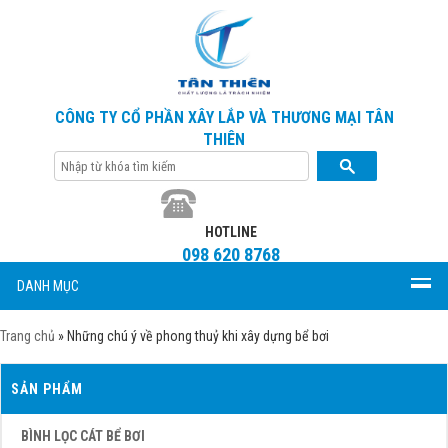
CÔNG TY CỔ PHẦN XÂY LẮP VÀ THƯƠNG MẠI TÂN
THIÊN
HOTLINE
098 620 8768
DANH MỤC
Trang chủ
»
Những chú ý về phong thuỷ khi xây dựng bể bơi
SẢN PHẨM
BÌNH LỌC CÁT BỂ BƠI