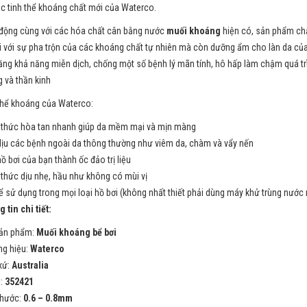
ác tinh thể khoáng chất mới của Waterco.
động cùng với các hóa chất cân bằng nước
muối khoáng
hiện có, sản phẩm chấ
i với sự pha trộn của các khoáng chất tự nhiên mà còn dưỡng ẩm cho làn da của 
ăng khả năng miễn dịch, chống một số bệnh lý mãn tính, hô hấp làm chậm quá trì
 và thần kinh
thể khoáng của Waterco:
thức hòa tan nhanh giúp da mềm mại và mịn màng
ịu các bệnh ngoài da thông thường như viêm da, chàm và vẩy nến
hồ bơi của bạn thành ốc đảo trị liệu
thức dịu nhẹ, hầu như không có mùi vị
ể sử dụng trong mọi loại hồ bơi (không nhất thiết phải dùng máy khử trùng nước 
 tin chi tiết:
sản phẩm:
Muối khoáng bể bơi
g hiệu:
Waterco
xứ:
Australia
:
352421
thước:
0.6 – 0.8mm