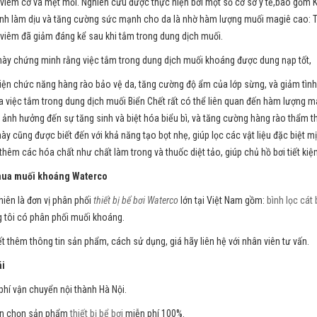
 viêm cơ và mệt mỏi. Nghiên cứu được thực hiện bởi một số cơ sở y tế,bao gồm K
ính làm dịu và tăng cường sức mạnh cho da là nhờ hàm lượng muối magiê cao: Tì
 viêm đã giảm đáng kể sau khi tắm trong dung dịch muối.
này chứng minh rằng việc tắm trong dung dịch muối khoáng được dung nạp tốt,
hiện chức năng hàng rào bảo vệ da, tăng cường độ ẩm của lớp sừng, và giảm tình
ủa việc tắm trong dung dịch muối Biển Chết rất có thể liên quan đến hàm lượng ma
 ảnh hưởng đến sự tăng sinh và biệt hóa biểu bì, và tăng cường hàng rào thẩm 
này cũng được biết đến với khả năng tạo bọt nhẹ, giúp lọc các vật liệu đặc biệt 
thêm các hóa chất như chất làm trong và thuốc diệt tảo, giúp chủ hồ bơi tiết kiệ
mua muối khoáng Waterco
hiên là đơn vị phân phối
thiết bị bể bơi Waterco
lớn tại Việt Nam gồm:
bình lọc cát 
 tôi có phân phối muối khoáng.
ết thêm thông tin sản phẩm, cách sử dụng, giá hãy liên hệ với nhân viên tư vấn.
i
phí vận chuyển nội thành Hà Nội.
ấn chọn sản phẩm
thiết bị bể bơi
miễn phí 100%.