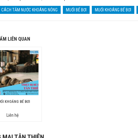
CÁCH TẮM NƯỚC KHOÁNG NÓNG
MUỐI BỂ BƠI
MUỐI KHOÁNG BỂ BƠI
ẨM LIÊN QUAN
ỐI KHOÁNG BỂ BƠI
Liên hệ
 MẠI TÂN THIÊN