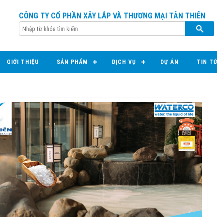
CÔNG TY CỔ PHẦN XÂY LẮP VÀ THƯƠNG MẠI TÂN THIÊN
GIỚI THIỆU
SẢN PHẨM
DỊCH VỤ
DỰ ÁN
TIN T