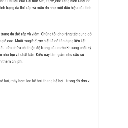
hoa Da liễu của Đại học Kiel, Đức¹,cho rằng Biển Chết có
nh trạng da thô ráp và mẩn đỏ như một dấu hiệu của tình
 trạng da thô ráp và viêm. Chúng tôi cho rằng tác dụng có
giê cao. Muối magiê được biết là có tác dụng liên kết
thấu sửa chữa cải thiện độ trong của nước Khoáng chất kỳ
mịn như bụi và chất bẩn. Điều này làm giảm nhu cầu sử
m thêm chi phí.
bể bơi
,
máy bơm lọc bể bơi
, thang bể bơi… trong đó đơn vị