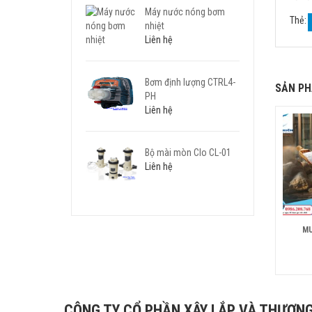
Máy nước nóng bơm
Thẻ:
nhiệt
Liên hệ
Bơm định lượng CTRL4-
SẢN PH
PH
Liên hệ
Bộ mài mòn Clo CL-01
Liên hệ
MU
CÔNG TY CỔ PHẦN XÂY LẮP VÀ THƯƠNG