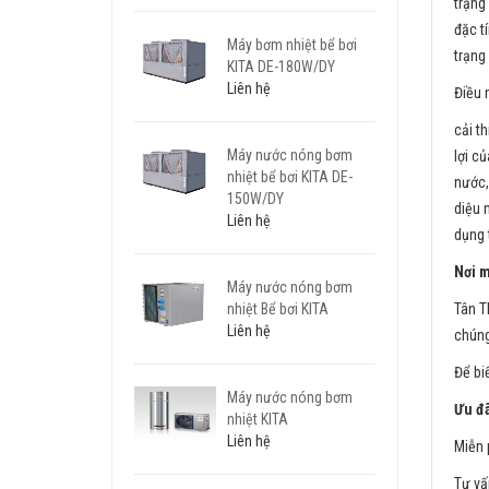
trạng
đặc t
Máy bơm nhiệt bể bơi
trạng
KITA DE-180W/DY
Liên hệ
Điều 
cải t
Máy nước nóng bơm
lợi c
nhiệt bể bơi KITA DE-
nước,
150W/DY
diệu 
Liên hệ
dụng 
Nơi 
Máy nước nóng bơm
Tân T
nhiệt Bể bơi KITA
Liên hệ
chúng
Để bi
Máy nước nóng bơm
Ưu đã
nhiệt KITA
Liên hệ
Miễn 
Tư v