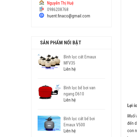
Nguyễn Thị Huệ
0986208768
huent.finaco@gmail.com
SẢN PHẨM NỔI BẬT
Bình lọc cát Emaux
MFV35
Liên hệ
Bình lọc bể bơi van
ngang D610
Liên hệ
Lợi í
Muối 
Bình lọc cát bể bơi
đến d
Emaux V500
con n
Liên hệ