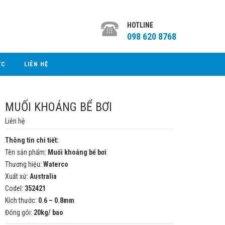
HOTLINE
098 620 8768
ỨC
LIÊN HỆ
MUỐI KHOÁNG BỂ BƠI
Liên hệ
Thông tin chi tiết:
Tên sản phẩm:
Muối khoáng bể bơi
Thương hiệu:
Waterco
Xuất xứ:
Australia
Codel:
352421
Kích thước:
0.6 – 0.8mm
Đóng gói:
20kg/ bao